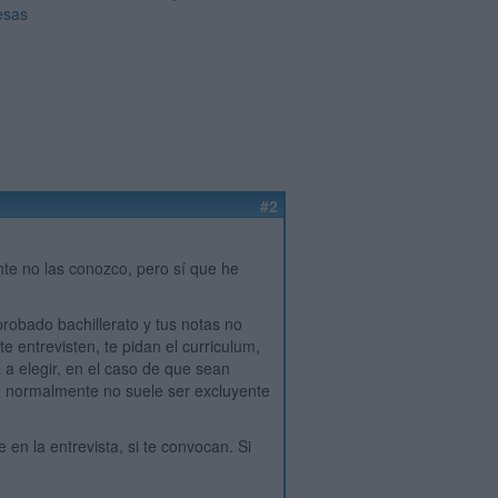
esas
#2
e no las conozco, pero sí que he
robado bachillerato y tus notas no
e entrevisten, te pidan el curriculum,
 a elegir, en el caso de que sean
ro normalmente no suele ser excluyente
en la entrevista, si te convocan. Si