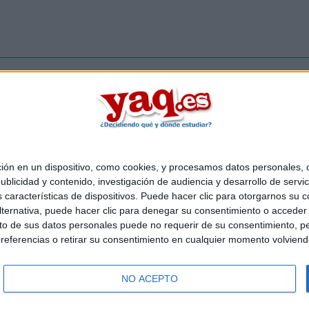
Inicia ses
 en un dispositivo, como cookies, y procesamos datos personales, co
Quiénes somos
|
Contactar
|
Anúnciate
blicidad y contenido, investigación de audiencia y desarrollo de servic
o legal
|
Politica de privacidad
|
Condiciones generales
|
Política de co
as características de dispositivos. Puede hacer clic para otorgarnos su
s Mediterráneo S.L.
- Diego de León 47 - 28006 Madrid [ESPAÑA] - T
ternativa, puede hacer clic para denegar su consentimiento o acceder
 de sus datos personales puede no requerir de su consentimiento, per
referencias o retirar su consentimiento en cualquier momento volviendo 
NO ACEPTO