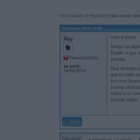
Inicia sesión
o
regístrate
para enviar co
16 de junio, 2016 - 13:08
Hola a todos
Ray
Tengo las sigu
Esade, o que s
Desconectado
gracias
se unió:
Que tal estan 
16/06/2016
que no pide no
son muy buenas
cuenta centros
nativo y un ni
cuando eligen
Inicio
Etiquetas:
La universidad - un mundo