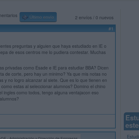
mentarios
2 envíos / 0 nuevos
Último envío
#1
ientes preguntas y alguien que haya estudiado en IE o
epa de esos centros me lo pudiera contestar. Muchas
las privadas como Esade e IE para estudiar BBA? Dicen
ta de corte, pero hay un minimo? Ya que mis notas no
 y no logro alcanzar al siete. Que es lo que tienen en
 como estas al seleccionar alumnos? Domino el chino
vel ingles como todos, tengo alguna ventajacon eso
 alumnos?
Est
este
Estud
ADE - Administración y Dirección de Empresas