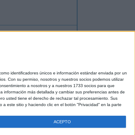
ión
o
regístrate
para enviar comentarios
mo identificadores únicos e información estándar enviada por un
ios.
Con su permiso, nosotros y nuestros socios podemos utilizar
okies
 consentimiento a nosotros y a nuestros 1733 socios para que
el. +34 91 593 2767
 a información más detallada y cambiar sus preferencias antes de
o usted tiene el derecho de rechazar tal procesamiento. Sus
a este sitio y haciendo clic en el botón "Privacidad" en la parte
ACEPTO