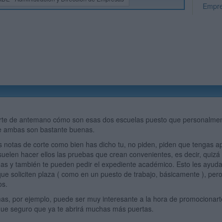
Empr
irte de antemano cómo son esas dos escuelas puesto que personalment
 ambas son bastante buenas.
s notas de corte como bien has dicho tu, no piden, piden que tengas ap
suelen hacer ellos las pruebas que crean convenientes, es decir, quizá t
omas y también te pueden pedir el expediente académico. Esto les ayuda
que soliciten plaza ( como en un puesto de trabajo, básicamente ), pe
os.
mas, por ejemplo, puede ser muy interesante a la hora de promocionarte 
 que seguro que ya te abrirá muchas más puertas.