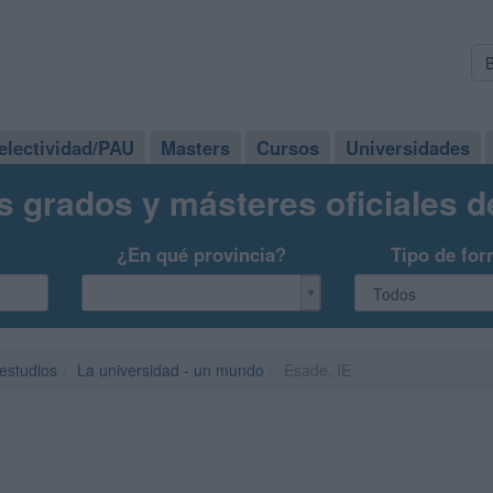
electividad/PAU
Masters
Cursos
Universidades
s grados y másteres oficiales 
¿En qué provincia?
Tipo de for
 estudios
La universidad - un mundo
Esade, IE