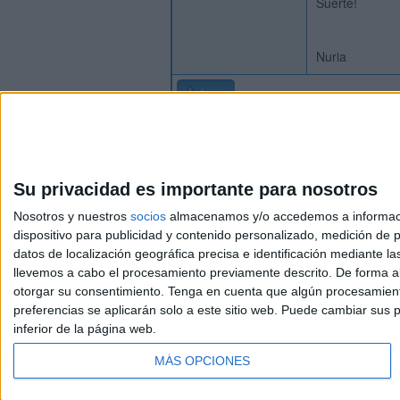
Suerte!
Nuria
Inicio
Su privacidad es importante para nosotros
Nosotros y nuestros
socios
almacenamos y/o accedemos a información
dispositivo para publicidad y contenido personalizado, medición de pu
Avis
datos de localización geográfica precisa e identificación mediante l
© 2003-2026
Compá
llevemos a cabo el procesamiento previamente descrito. De forma al
otorgar su consentimiento.
Tenga en cuenta que algún procesamiento
preferencias se aplicarán solo a este sitio web. Puede cambiar sus p
inferior de la página web.
MÁS OPCIONES