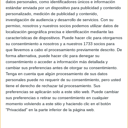
datos personales, como identificadores únicos e información
Julia Reid
estándar enviada por un dispositivo para publicidad y contenido
Boston University
personalizado, medición de publicidad y contenido,
investigación de audiencia y desarrollo de servicios.
Con su
Dual Degree Major
permiso, nosotros y nuestros socios podemos utilizar datos de
Psychology and Health Sciences | Class of 2019
localización geográfica precisa e identificación mediante las
LinkedIn:
www.linkedin.com/in/juliareidb
características de dispositivos. Puede hacer clic para otorgarnos
su consentimiento a nosotros y a nuestros 1733 socios para
que llevemos a cabo el procesamiento previamente descrito. De
Inicio
forma alternativa, puede hacer clic para denegar su
consentimiento o acceder a información más detallada y
Etiquetas:
La universidad - un mundo
Medicina
cambiar sus preferencias antes de otorgar su consentimiento.
Tenga en cuenta que algún procesamiento de sus datos
personales puede no requerir de su consentimiento, pero usted
tiene el derecho de rechazar tal procesamiento. Sus
preferencias se aplicarán solo a este sitio web. Puede cambiar
sus preferencias o retirar su consentimiento en cualquier
momento volviendo a este sitio y haciendo clic en el botón
"Privacidad" en la parte inferior de la página web.