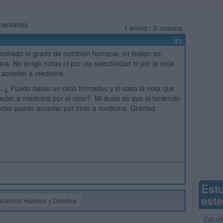
mentarios
1 envío / 0 nuevos
#1
rminado el grado de nutrición humana, mi ilusion es
na. No tengo notas ni por via selectividad ni por la nota
 acceder a medicina.
, ¿ Puedo hacer un ciclo formativo y si saco la nota que
eder a medicina por el ciclo? Mi duda es que si teniendo
cho puedo acceder por ciclo a medicina. Graciad
Est
este
Nutrición Humana y Dietética
Estud