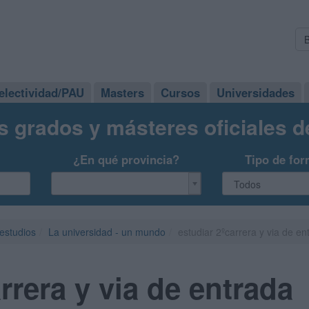
electividad/PAU
Masters
Cursos
Universidades
s grados y másteres oficiales 
¿En qué provincia?
Tipo de for
 estudios
La universidad - un mundo
estudiar 2ºcarrera y via de en
rrera y via de entrada