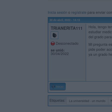
Inicia sesión
o
regístrate
para enviar co
30 de abril, 2022 - 14:15
Hola, tengo te
TRIANERITA111
estudiar medici
del grado para
Desconectado
Mi pregunta es
pide poder acc
se unió:
30/04/2022
ya un grado he
Inicio
Etiquetas:
La universidad - un mundo