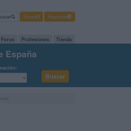
Buscar
Entrar
Regístrate
Foros
Profesiones
Tienda
de España
mación:
trada