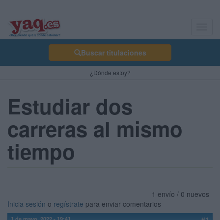
Toggl
navig
Buscar titulaciones
¿Dónde estoy?
Estudiar dos
carreras al mismo
tiempo
1 envío / 0 nuevos
Inicia sesión
o
regístrate
para enviar comentarios
1 de mayo, 2022 - 19:41
#1