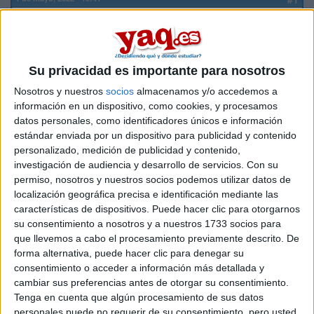
antta
Desconectado
Hola, actualmente estudio un doble grado de Derecho. Me
gustaría quitarme de la otra carrera y quedarme sólo en
Su privacidad es importante para nosotros
Derecho, pero además me gustaría también hacer Bellas
Artes. Sé que habría que hacer unos trámites y preguntar en
Nosotros y nuestros
socios
almacenamos y/o accedemos a
la Universidad si se podría, mi pregunta es ¿lo ven viable?
información en un dispositivo, como cookies, y procesamos
Me gusta el Derecho y me apasiona el arte, ¿creen que
datos personales, como identificadores únicos e información
merecería la pena? ¿o sería un suicido? grax
estándar enviada por un dispositivo para publicidad y contenido
personalizado, medición de publicidad y contenido,
Inicio
investigación de audiencia y desarrollo de servicios.
Con su
permiso, nosotros y nuestros socios podemos utilizar datos de
localización geográfica precisa e identificación mediante las
Etiquetas:
La universidad - un mundo
características de dispositivos. Puede hacer clic para otorgarnos
su consentimiento a nosotros y a nuestros 1733 socios para
que llevemos a cabo el procesamiento previamente descrito. De
forma alternativa, puede hacer clic para denegar su
consentimiento o acceder a información más detallada y
cambiar sus preferencias antes de otorgar su consentimiento.
Tenga en cuenta que algún procesamiento de sus datos
personales puede no requerir de su consentimiento, pero usted