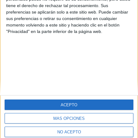
tiene el derecho de rechazar tal procesamiento. Sus
preferencias se aplicarán solo a este sitio web. Puede cambiar
sus preferencias o retirar su consentimiento en cualquier
momento volviendo a este sitio y haciendo clic en el botón
"Privacidad" en la parte inferior de la página web.
ACEPTO
MÁS OPCIONES
Quiénes somos
|
Contactar
|
Anúnciate
Aviso legal
|
Politica de privacidad
|
Condiciones generales
|
Política
NO ACEPTO
de cookies