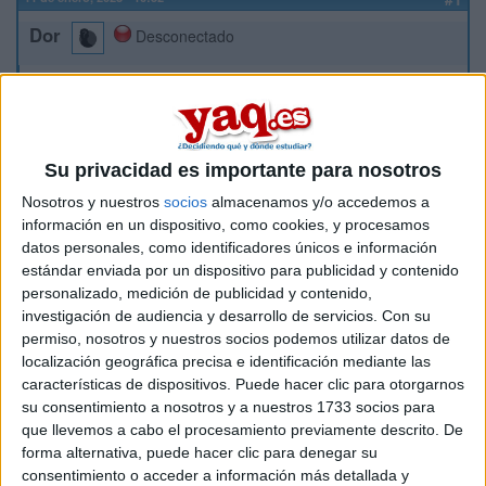
Dor
Desconectado
Buenas,
soy una persona que ahora mismo estoy haciendo un grado
en Filosofía, y no sé si cambiarme al grado de Comunicación
Audiovisual, ya que hay muchas falacias y opiniones
Su privacidad es importante para nosotros
negativas sobre este grado... Me gustaría realizarlo en la
UAH, pero, necesito gente que sepa de ese mundo y que me
Nosotros y nuestros
socios
almacenamos y/o accedemos a
cuente la realidad, de como será después de la carrera más
información en un dispositivo, como cookies, y procesamos
o menos. Muchisímas gracias al que se anime a contestarme,
datos personales, como identificadores únicos e información
ya que lo necesito mucho ahora mismo, el tiempo pasa y no
estándar enviada por un dispositivo para publicidad y contenido
vuelve.
personalizado, medición de publicidad y contenido,
Un saludo y gracias por su atención:3.
investigación de audiencia y desarrollo de servicios.
Con su
permiso, nosotros y nuestros socios podemos utilizar datos de
localización geográfica precisa e identificación mediante las
Inicio
características de dispositivos. Puede hacer clic para otorgarnos
su consentimiento a nosotros y a nuestros 1733 socios para
Etiquetas:
La universidad - un mundo
Comunicación Audiovisual
que llevemos a cabo el procesamiento previamente descrito. De
forma alternativa, puede hacer clic para denegar su
consentimiento o acceder a información más detallada y