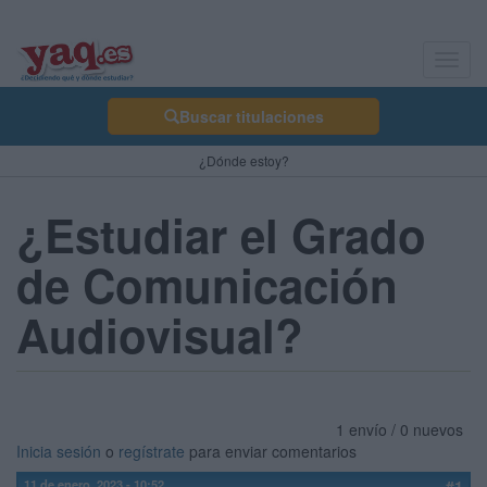
Toggl
navig
Buscar titulaciones
¿Dónde estoy?
¿Estudiar el Grado
de Comunicación
Audiovisual?
1 envío / 0 nuevos
Inicia sesión
o
regístrate
para enviar comentarios
11 de enero, 2023 - 10:52
#1