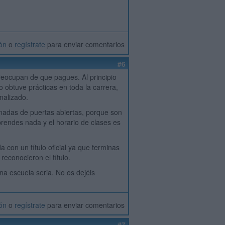
ión
o
regístrate
para enviar comentarios
#6
reocupan de que pagues. Al principio
o obtuve prácticas en toda la carrera,
nalizado.
adas de puertas abiertas, porque son
rendes nada y el horario de clases es
con un título oficial ya que terminas
reconocieron el título.
a escuela seria. No os dejéis
ión
o
regístrate
para enviar comentarios
#7