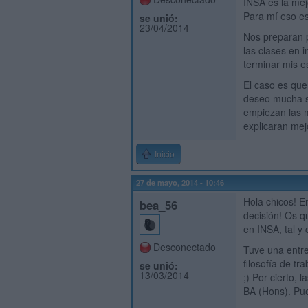
INSA es la mej
Para mí eso es
se unió:
23/04/2014
Nos preparan p
las clases en 
terminar mis e
El caso es que
deseo mucha su
empiezan las m
explicaran mejo
Inicio
27 de mayo, 2014 - 10:46
Hola chicos! E
bea_56
decisión! Os 
en INSA, tal y
Desconectado
Tuve una entre
filosofía de t
se unió:
13/03/2014
;) Por cierto, 
BA (Hons). Pu