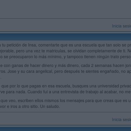
Inicia ses
a tu petición de Insa, comentarte que es una escuela que tan solo se p
ejorable, pero una vez te matriculas, se olvidan completamente de ti. N
o se preocuparon lo más mínimo, y tampoco tienen ningún trato perso
e con ganas de hacer dinero y más dinero, cada 2 semanas hacen jorn
os. Jose y su cara angelical, pero después te sientes engañado, no ap
.
que por lo que pagas en esa escuela, busques una universidad privada 
sirve para nada. Cuando fui a una entrevista de trabajo al acabar, no me 
que veo, escriben ellos mismos los mensajes para que creas que es un
or e iros a otro sitio. Un saludo.
Inicia ses
)