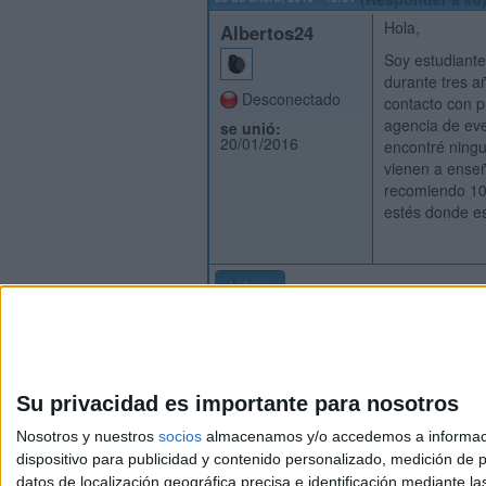
Hola,
Albertos24
Soy estudiante
durante tres a
Desconectado
contacto con p
agencia de ev
se unió:
20/01/2016
encontré ningu
vienen a enseñ
recomiendo 100
estés donde e
Inicio
Su privacidad es importante para nosotros
Nosotros y nuestros
socios
almacenamos y/o accedemos a información
dispositivo para publicidad y contenido personalizado, medición de pu
Avis
datos de localización geográfica precisa e identificación mediante l