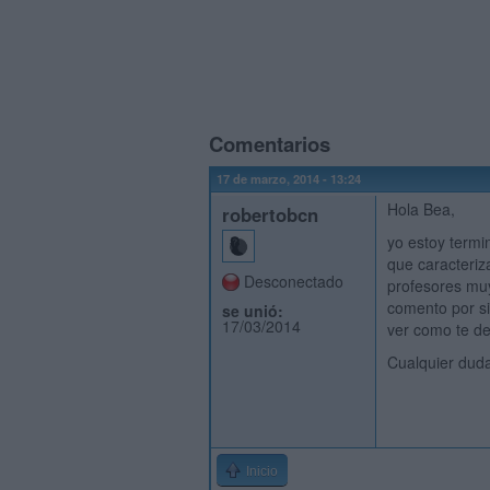
Comentarios
17 de marzo, 2014 - 13:24
Hola Bea,
robertobcn
yo estoy termi
que caracteriz
Desconectado
profesores muy
comento por si
se unió:
17/03/2014
ver como te de
Cualquier duda
Inicio