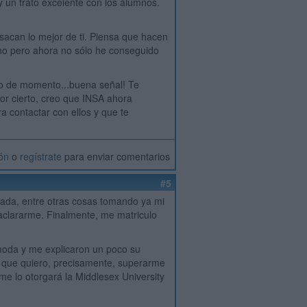
y un trato excelente con los alumnos.
 sacan lo mejor de ti. Piensa que hacen
eno pero ahora no sólo he conseguido
vo de momento...buena señal! Te
or cierto, creo que INSA ahora
a contactar con ellos y que te
ión
o
regístrate
para enviar comentarios
#5
iada, entre otras cosas tomando ya mi
clararme. Finalmente, me matriculo
ómoda y me explicaron un poco su
lo que quiero, precisamente, superarme
al me lo otorgará la Middlesex University