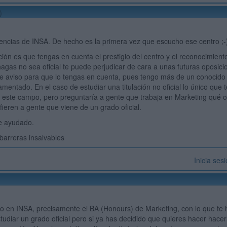
)
encias de INSA. De hecho es la primera vez que escucho ese centro ;-
ón es que tengas en cuenta el prestigio del centro y el reconocimient
 hagas no sea oficial te puede perjudicar de cara a unas futuras oposici
 Te aviso para que lo tengas en cuenta, pues tengo más de un conocid
lamentado. En el caso de estudiar una titulación no oficial lo único que 
 este campo, pero preguntaría a gente que trabaja en Marketing qué opi
fieren a gente que viene de un grado oficial.
e ayudado.
n barreras insalvables
Inicia ses
o en INSA, precisamente el BA (Honours) de Marketing, con lo que te 
tudiar un grado oficial pero si ya has decidido que quieres hacer hace