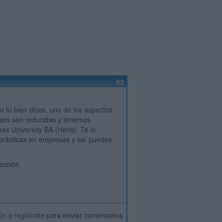
#2
 tú bien dices, uno de los aspectos
lases son reducidas y tenemos
sex University BA (Hons). Te lo
prácticas en empresas y así puedes
ección.
ión
o
regístrate
para enviar comentarios