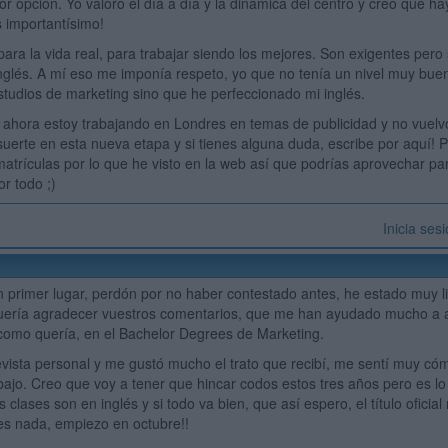
or opción. Yo valoro el día a día y la dinámica del centro y creo que ha
 importantísimo!
ara la vida real, para trabajar siendo los mejores. Son exigentes pero
inglés. A mí eso me imponía respeto, yo que no tenía un nivel muy bu
studios de marketing sino que he perfeccionado mi inglés.
 ahora estoy trabajando en Londres en temas de publicidad y no vuel
erte en esta nueva etapa y si tienes alguna duda, escribe por aquí! P
atrículas por lo que he visto en la web así que podrías aprovechar par
r todo ;)
Inicia ses
n primer lugar, perdón por no haber contestado antes, he estado muy l
quería agradecer vuestros comentarios, que me han ayudado mucho a a
 como quería, en el Bachelor Degrees de Marketing.
vista personal y me gustó mucho el trato que recibí, me sentí muy c
rabajo. Creo que voy a tener que hincar codos estos tres años pero es 
las clases son en inglés y si todo va bien, que así espero, el título ofici
es nada, empiezo en octubre!!