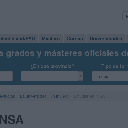
electividad/PAU
Masters
Cursos
Universidades
s grados y másteres oficiales 
¿En qué provincia?
Tipo de for
 estudios
La universidad - un mundo
Estudiar en INSA
INSA