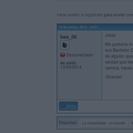
Inicia sesión
o
regístrate
para enviar co
13 de marzo, 2014 - 16:01
¡Hola!
bea_56
Me gustaría ma
sus Bachelor D
Desconectado
de alguien que
verdad que tie
se unió:
13/03/2014
carrera, haces
¡Gracias!
Inicio
Etiquetas:
La universidad - un mundo