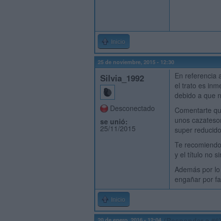
Inicio
25 de noviembre, 2015 - 12:30
En referencia 
Silvia_1992
el trato es inm
debido a que n
Desconectado
Comentarte qu
unos cazatesor
se unió:
25/11/2015
super reducido
Te recomiendo 
y el título no 
Además por lo 
engañar por fav
Inicio
20 de enero, 2016 - 12:04
(Responder a #6