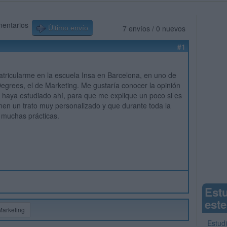
mentarios
7 envíos / 0 nuevos
Último envío
#1
tricularme en la escuela Insa en Barcelona, en uno de
egrees, el de Marketing. Me gustaría conocer la opinión
 haya estudiado ahí, para que me explique un poco si es
nen un trato muy personalizado y que durante toda la
 muchas prácticas.
Est
este
Marketing
Estud