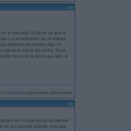
#3
)
o en el mercado. El hecho de que la
ones o a la realización de un máster
o que después de estudiar algo no
te vale es la marca del centro. Yo no
nión tienen de la gente que sale, si
ión
o
regístrate
para enviar comentarios
#4
hablaré de mi experiencia. Es verdad
rlo en una escuela privada, creo que