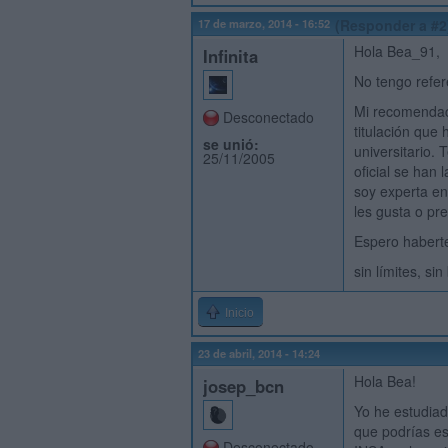
17 de marzo, 2014 - 16:52
(Responder a #2
Hola Bea_91,
Infinita
No tengo refer
Mi recomendaci
Desconectado
titulación que
se unió:
universitario.
25/11/2005
oficial se han 
soy experta en
les gusta o pre
Espero habert
sin límites, si
Inicio
23 de abril, 2014 - 14:24
Hola Bea!
josep_bcn
Yo he estudiad
que podrías es
Desconectado