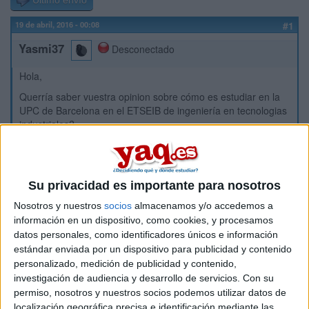
Último envío
19 de abril, 2016 - 00:08
#1
Yasmi37
Desconectado
Hola,
Querría saber vuestra opinion sobre cómo es estudiar en la
UPC de Barcelona en el ETSEIB de ingeniería en tecnologias
industriales?
Si la estais cusrando o sabeis de alguien que si
Su privacidad es importante para nosotros
Muchas gracias
Nosotros y nuestros
socios
almacenamos y/o accedemos a
información en un dispositivo, como cookies, y procesamos
Inicio
datos personales, como identificadores únicos e información
estándar enviada por un dispositivo para publicidad y contenido
Etiquetas:
personalizado, medición de publicidad y contenido,
investigación de audiencia y desarrollo de servicios.
Con su
La universidad - un mundo
Ingeniería en Tecnologías Industriales
permiso, nosotros y nuestros socios podemos utilizar datos de
localización geográfica precisa e identificación mediante las