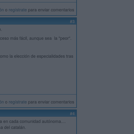
ión
o
regístrate
para enviar comentarios
#3
n.
ceso más fácil, aunque sea la "peor".
omo la elección de especialidades tras
ión
o
regístrate
para enviar comentarios
#4
inta en cada comunidad autónoma....
a del catalán.