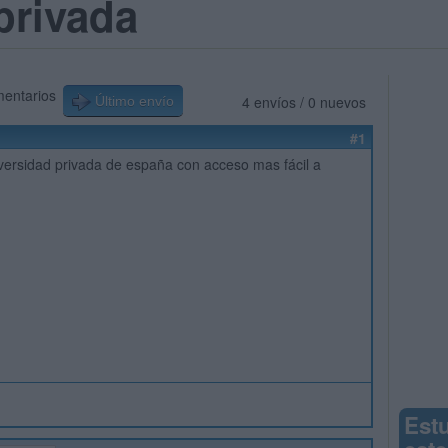
privada
mentarios
4 envíos / 0 nuevos
Último envío
#1
versidad privada de españa con acceso mas fácil a
Est