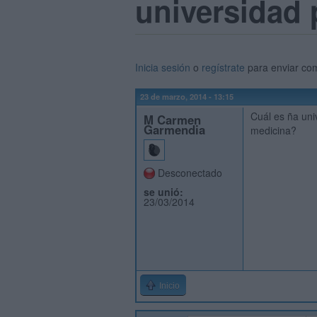
universidad 
Inicia sesión
o
regístrate
para enviar co
23 de marzo, 2014 - 13:15
Cuál es ña uni
M Carmen
Garmendia
medicina?
Desconectado
se unió:
23/03/2014
Inicio