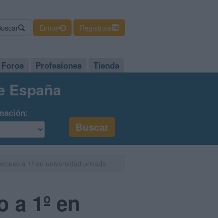
Buscar
Entrar
Regístrate
Foros
Profesiones
Tienda
de España
mación:
acceso a 1º en universidad privada
o a 1º en