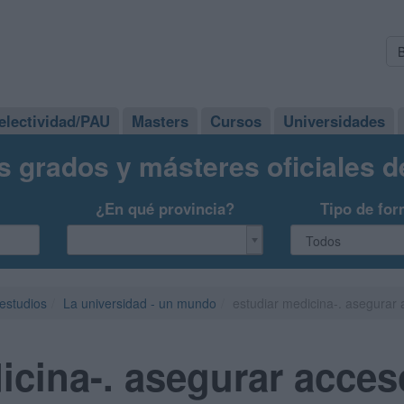
electividad/PAU
Masters
Cursos
Universidades
s grados y másteres oficiales 
¿En qué provincia?
Tipo de for
 estudios
La universidad - un mundo
estudiar medicina-. asegurar 
icina-. asegurar acces