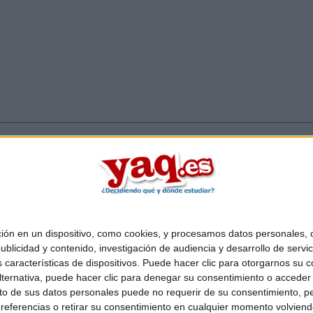
Inicia ses
 en un dispositivo, como cookies, y procesamos datos personales, co
Quiénes somos
|
Contactar
|
Anúnciate
blicidad y contenido, investigación de audiencia y desarrollo de servic
o legal
|
Politica de privacidad
|
Condiciones generales
|
Política de co
as características de dispositivos. Puede hacer clic para otorgarnos su
s Mediterráneo S.L.
- Diego de León 47 - 28006 Madrid [ESPAÑA] - T
ternativa, puede hacer clic para denegar su consentimiento o acceder
 de sus datos personales puede no requerir de su consentimiento, per
referencias o retirar su consentimiento en cualquier momento volviendo 