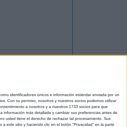
ión
o
regístrate
para enviar comentarios
mo identificadores únicos e información estándar enviada por un
ios.
Con su permiso, nosotros y nuestros socios podemos utilizar
okies
 consentimiento a nosotros y a nuestros 1733 socios para que
el. +34 91 593 2767
 a información más detallada y cambiar sus preferencias antes de
o usted tiene el derecho de rechazar tal procesamiento. Sus
a este sitio y haciendo clic en el botón "Privacidad" en la parte