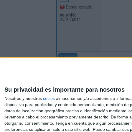
Desconectado
se unió:
03/07/2011
Inicio
Su privacidad es importante para nosotros
Nosotros y nuestros
socios
almacenamos y/o accedemos a información
dispositivo para publicidad y contenido personalizado, medición de pu
Avis
datos de localización geográfica precisa e identificación mediante l
© 2003-2026
Compá
llevemos a cabo el procesamiento previamente descrito. De forma al
otorgar su consentimiento.
Tenga en cuenta que algún procesamiento
preferencias se aplicarán solo a este sitio web. Puede cambiar sus p