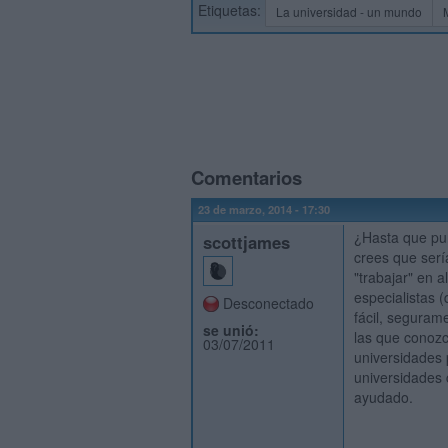
Etiquetas:
La universidad - un mundo
Comentarios
23 de marzo, 2014 - 17:30
¿Hasta que pun
scottjames
crees que serí
"trabajar" en 
especialistas 
Desconectado
fácil, seguram
se unió:
las que conoz
03/07/2011
universidades 
universidades
ayudado.