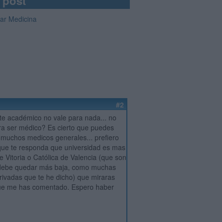
 post
iar Medicina
#2
te académico no vale para nada... no
ara ser médico? Es cierto que puedes
a muchos medicos generales... prefiero
s que te responda que universidad es mas
e Vitoria o Católica de Valencia (que son
a debe quedar más baja, como muchas
rivadas que te he dicho) que miraras
que me has comentado. Espero haber