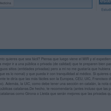
este
Medicina
Estud
to quieres que sea fácil? Piensa que luego viene el MIR y el expedien
a mejor ir a una pública o privada (de calidad) que te preparen bien p
alguos sitios (entidades privadas) pero a mi no me gustaría que hubier
(que es lo nomal) y que pueda ir con tranquilidad al médico. Si quiere
ente te diría que las más fáciles son la Europea, CEU, UIC, Francisco d
co). Además, la UIC, como debe tener una sección en catalán, la not
públicas catalanas.De hecho, te recomendaría (antes incluso que las p
 catalanas como Girona o Lleida que serán mejores que las privadas 