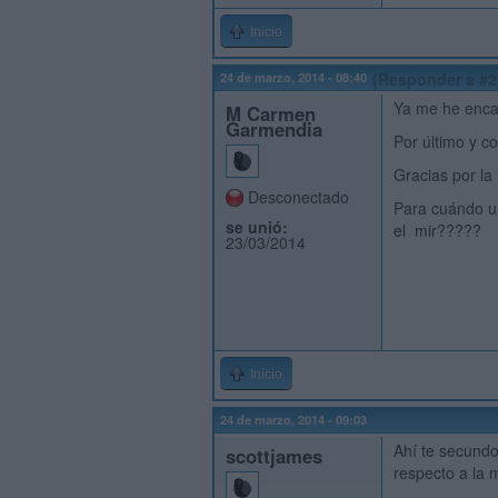
Inicio
24 de marzo, 2014 - 08:40
(Responder a #2
Ya me he encar
M Carmen
Garmendia
Por último y c
Gracias por la
Desconectado
Para cuándo un
se unió:
el mir?????
23/03/2014
Inicio
24 de marzo, 2014 - 09:03
Ahí te secundo
scottjames
respecto a la 