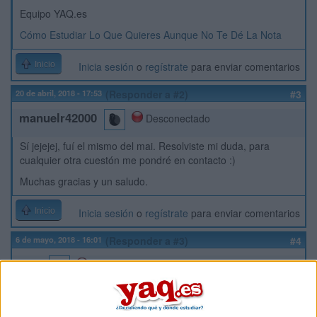
Equipo YAQ.es
Cómo Estudiar Lo Que Quieres Aunque No Te Dé La Nota
Inicio
Inicia sesión
o
regístrate
para enviar comentarios
20 de abril, 2018 - 17:53
(Responder a #2)
#3
manuelr42000
Desconectado
Sí jejejej, fuí el mismo del mai. Resolviste mi duda, para
cualquier otra cuestón me pondré en contacto :)
Muchas gracias y un saludo.
Inicio
Inicia sesión
o
regístrate
para enviar comentarios
6 de mayo, 2018 - 16:01
(Responder a #3)
#4
Kini
Desconectado
Hola Manuel,
¿Qué tal todo? Espero que todo te vaya fenomenal.