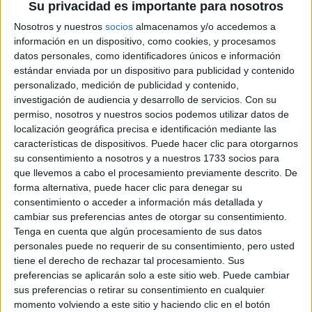
Su privacidad es importante para nosotros
Acabo de releer mi respuesta y algo importante que se me
Nosotros y nuestros
socios
almacenamos y/o accedemos a
pasó comentarte es que tengas en cuenta que las tablas de
información en un dispositivo, como cookies, y procesamos
ponderación pueden variar de una comunidad a otra. Por
datos personales, como identificadores únicos e información
tanto, tu nota de admisión para la carrera que quieres
estándar enviada por un dispositivo para publicidad y contenido
estudiar podría ser diferente entre una universidad andaluza
personalizado, medición de publicidad y contenido,
y valenciana. Es normal que una asignatura en una
investigación de audiencia y desarrollo de servicios.
Con su
universidad pondere 0,2, en otra 0,1 y en alguna otra que ni
pondere.
permiso, nosotros y nuestros socios podemos utilizar datos de
localización geográfica precisa e identificación mediante las
Para no llevarte sorpresas, te recomiendo que consultes las
características de dispositivos. Puede hacer clic para otorgarnos
tablas de ponderación en este enlace:
su consentimiento a nosotros y a nuestros 1733 socios para
http://yaq.es/reportajes/parametros-ponderacion-selectividad-
que llevemos a cabo el procesamiento previamente descrito. De
asignaturas...
forma alternativa, puede hacer clic para denegar su
Está organizado por comunidades autónomas. ¡Buena suerte!
consentimiento o acceder a información más detallada y
cambiar sus preferencias antes de otorgar su consentimiento.
Tenga en cuenta que algún procesamiento de sus datos
Kini
personales puede no requerir de su consentimiento, pero usted
Equipo YAQ.es
tiene el derecho de rechazar tal procesamiento. Sus
preferencias se aplicarán solo a este sitio web. Puede cambiar
Cómo Estudiar Lo Que Quieres Aunque No Te Dé La Nota
sus preferencias o retirar su consentimiento en cualquier
momento volviendo a este sitio y haciendo clic en el botón
Inicio