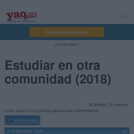
Toggl
navig
Buscar titulaciones
¿Dónde estoy?
Estudiar en otra
comunidad (2018)
18 envíos / 0 nuevos
Inicia sesión
o
regístrate
para enviar comentarios
Último envío
18 de abril, 2018 - 22:07
#1