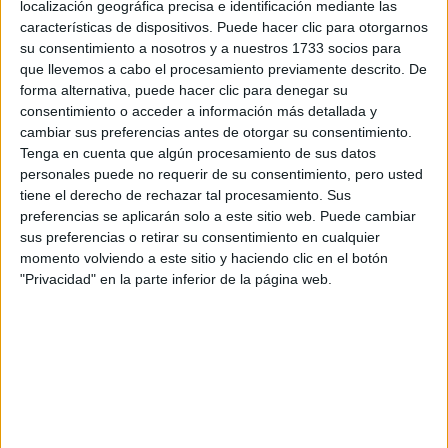
localización geográfica precisa e identificación mediante las
raquel233
Desconectado
características de dispositivos. Puede hacer clic para otorgarnos
su consentimiento a nosotros y a nuestros 1733 socios para
Muchas gracias, seguiré tu consejo. Espero que tu también
que llevemos a cabo el procesamiento previamente descrito. De
puedas estudiar lo que te gusta
forma alternativa, puede hacer clic para denegar su
consentimiento o acceder a información más detallada y
Inicio
Inicia sesión
o
regístrate
para enviar comentarios
cambiar sus preferencias antes de otorgar su consentimiento.
Tenga en cuenta que algún procesamiento de sus datos
19 de agosto, 2015 - 19:10
#4
personales puede no requerir de su consentimiento, pero usted
Jesus92
Desconectado
tiene el derecho de rechazar tal procesamiento. Sus
preferencias se aplicarán solo a este sitio web. Puede cambiar
sus preferencias o retirar su consentimiento en cualquier
momento volviendo a este sitio y haciendo clic en el botón
Buenos días Raquel233,
"Privacidad" en la parte inferior de la página web.
Realmente las carreras no son algo tan estricto que si haces
cierta carrera solo te puedas dedicar a eso. Te sorprenderías
de la cantidad de gente que hace una determinada carrera y
acaba trabajando en algo que no tiene nada que ver.
Dicho esto, de las opciones que propones, yo te
recomendaría que estudiaras Economía. Principalmente