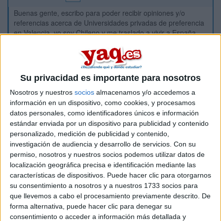
Buenas gente, escribo para poder recibir opiniones y/o
referencias acerca de Universidades privadas de preferencia
en Valencia, yo soy Chileno y me traslado a vivir a España
este año, quiero estudiar ADE y he visto en diferentes foros
diversas opiniones acerca de que las universidades privadas
son pay to win, yo en Chile estudio en Uni privada y la verdad
es que se aleja de esa realidad, por lo que quiero saber una
Su privacidad es importante para nosotros
opinion informada acerca de como es el tema en España, por
el momento me traslado a Valencia, pero no descarto otras
Nosotros y nuestros
socios
almacenamos y/o accedemos a
ciudades. El precio para mi no es tema, son igual de caras
información en un dispositivo, como cookies, y procesamos
que las Universidades Chilenas y tengo un buen fondo de
datos personales, como identificadores únicos e información
ahorros que me permite costearme una privada, saludossss.
estándar enviada por un dispositivo para publicidad y contenido
personalizado, medición de publicidad y contenido,
Inicio
investigación de audiencia y desarrollo de servicios.
Con su
permiso, nosotros y nuestros socios podemos utilizar datos de
localización geográfica precisa e identificación mediante las
Etiquetas:
características de dispositivos. Puede hacer clic para otorgarnos
La universidad - un mundo
su consentimiento a nosotros y a nuestros 1733 socios para
ADE - Administración y Dirección de Empresas
que llevemos a cabo el procesamiento previamente descrito. De
forma alternativa, puede hacer clic para denegar su
consentimiento o acceder a información más detallada y