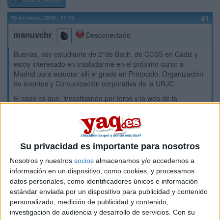
Último envío
10 de enero, 2018 - 11:13
#1
manuvchr
Desconectado
Buenas, soy estudiante de 2°de Bach. de CCSS en Cádiz y
estoy interesado en trasladarme en el próximo curso a
Madrid para estudiar allí el grado en Protocolo, Organización
de eventos y Comunicación corporativa de la URJC.
El caso es que, investigando por foros y la web de la
universidad, he visto que se habla de plazos de preinscripción
y traslados de expedientes, pero no me queda muy claro...
Lo que me gustaría saber es qué debo de hacer tras realizar
la PBAU. A ver si alguien que haya tenido que hacer los
Su privacidad es importante para nosotros
trámites me puede aclarar un poco, ¡estoy hecho un lio!
Nosotros y nuestros
socios
almacenamos y/o accedemos a
información en un dispositivo, como cookies, y procesamos
Inicio
datos personales, como identificadores únicos e información
estándar enviada por un dispositivo para publicidad y contenido
Etiquetas:
personalizado, medición de publicidad y contenido,
La universidad - un mundo
investigación de audiencia y desarrollo de servicios.
Con su