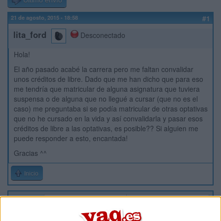
Último envío
21 de agosto, 2015 - 18:58
#1
lita_ford
Desconectado
Hola!
El año pasado acabé la carrera pero me faltan convalidar
unos créditos de libre. Dado que me han dicho que para eso
me tendría que matricular de alguna asignatura que tuviera
suspensa o de alguna que no llegué a cursar (que no es el
caso) me preguntaba si se podía matricular de otras optativas
que no he cursado en la vida y así convalidarla y pasar esos
créditos de libre a las optativas, es posible?? Si alguien me
puede responder a esto, encantada!
Gracias ^^
Inicio
Etiquetas:
La universidad - un mundo
Comunicación Audiovisual