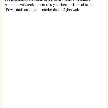
momento volviendo a este sitio y haciendo clic en el botón
"Privacidad" en la parte inferior de la página web.
Comentarios
21 de agosto, 2015 - 21:03
#2
Jesus92
Desconectado
Buenas tardes Lita,
Tengo un conocimiento limitado sobre el tema, y además va a
dependender de la normativa interna de tu universidad, pero
como yo he hecho algo parecido quizás te pueda servir.
Siempre que todavía no tengas cerrado el expedientes, sería
posible. Ahora bien, ¿realmente te interesa?, tienes tu carrera
terminada con tus créditos, podrías meter los créditos de libre
configuración como créditos extracurriculares, pero eso
tambien significaría que tendrías que pagar gratuitamente
créditos de más.
Yo creo que lo mejor es que cuando presentes tu curriculum