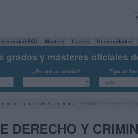
electividad/PAU
Masters
Cursos
Universidades
s grados y másteres oficiales 
¿En qué provincia?
Tipo de for
 estudios
La universidad - un mundo
ESTUDIOS DE DERECHO Y 
E DERECHO Y CRIMI