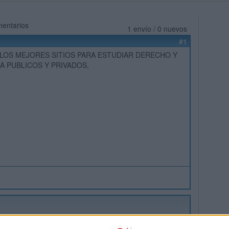
mentarios
1 envío / 0 nuevos
#1
LOS MEJORES SITIOS PARA ESTUDIAR DERECHO Y
A PUBLICOS Y PRIVADOS,