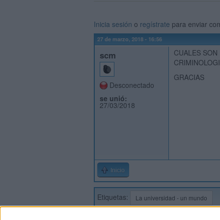
Inicia sesión
o
regístrate
para enviar co
27 de marzo, 2018 - 16:56
CUALES SON 
scm
CRIMINOLOGI
GRACIAS
Desconectado
se unió:
27/03/2018
Inicio
Etiquetas:
La universidad - un mundo