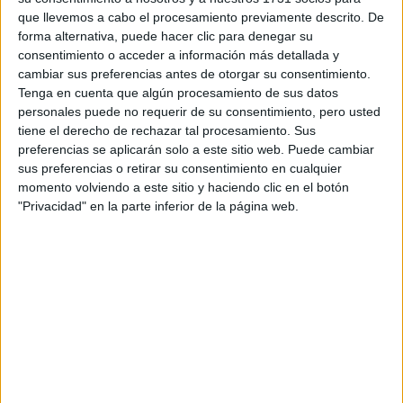
que llevemos a cabo el procesamiento previamente descrito. De
forma alternativa, puede hacer clic para denegar su
consentimiento o acceder a información más detallada y
cambiar sus preferencias antes de otorgar su consentimiento.
Tenga en cuenta que algún procesamiento de sus datos
Estudios nombrados en este post
personales puede no requerir de su consentimiento, pero usted
tiene el derecho de rechazar tal procesamiento. Sus
Estudiar Turismo
preferencias se aplicarán solo a este sitio web. Puede cambiar
sus preferencias o retirar su consentimiento en cualquier
momento volviendo a este sitio y haciendo clic en el botón
"Privacidad" en la parte inferior de la página web.
Comentarios
27 de diciembre, 2017 - 14:53
#2
elenavillarin25
Desconectado
Saber cual es la mejor universidad es muy relativo, porque
depende mucho de cada persona. Lo que a uno le puede
encantar , otro en el mismo sitio puede decir que es una