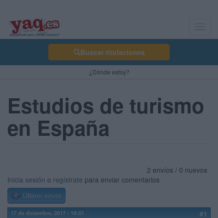
Toggl
navig
Buscar titulaciones
¿Dónde estoy?
Estudios de turismo
en España
2 envíos / 0 nuevos
Inicia sesión
o
regístrate
para enviar comentarios
Último envío
17 de diciembre, 2017 - 19:51
#1