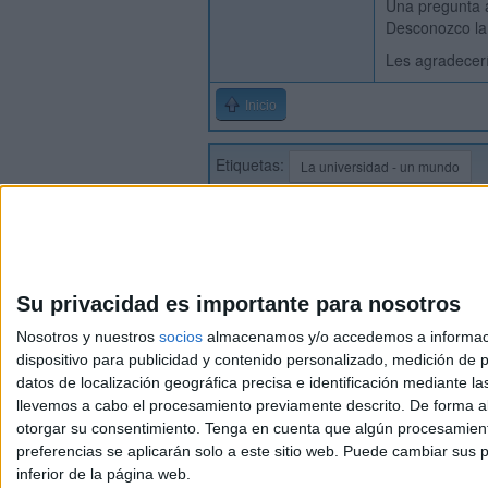
Una pregunta a
Desconozco la
Les agradecer
Inicio
Etiquetas:
La universidad - un mundo
Su privacidad es importante para nosotros
Nosotros y nuestros
socios
almacenamos y/o accedemos a información
dispositivo para publicidad y contenido personalizado, medición de pu
Avis
datos de localización geográfica precisa e identificación mediante l
© 2003-2026
Compá
llevemos a cabo el procesamiento previamente descrito. De forma al
otorgar su consentimiento.
Tenga en cuenta que algún procesamiento
preferencias se aplicarán solo a este sitio web. Puede cambiar sus p
inferior de la página web.