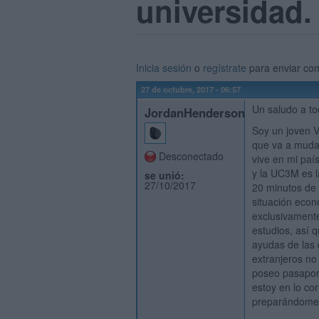
universidad.
Inicia sesión
o
regístrate
para enviar co
27 de octubre, 2017 - 06:57
Un saludo a to
JordanHenderson
Soy un joven 
que va a mudar
Desconectado
vive en mi país
y la UC3M es 
se unió:
27/10/2017
20 minutos de 
situación econ
exclusivament
estudios, así 
ayudas de las 
extranjeros no
poseo pasapor
estoy en lo co
preparándome