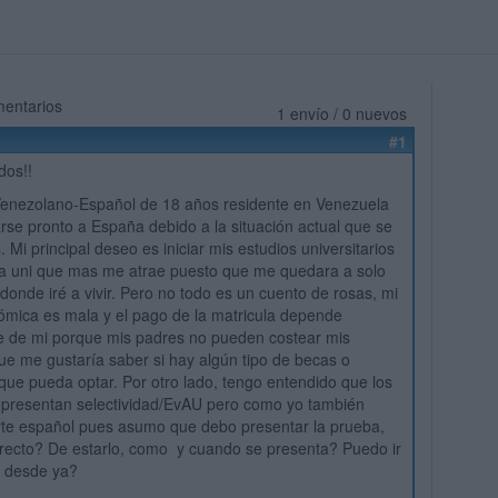
mentarios
1 envío / 0 nuevos
#1
dos!!
Venezolano-Español de 18 años residente en Venezuela
se pronto a España debido a la situación actual que se
. Mi principal deseo es iniciar mis estudios universitarios
la uni que mas me atrae puesto que me quedara a solo
donde iré a vivir. Pero no todo es un cuento de rosas, mi
ómica es mala y el pago de la matricula depende
e de mi porque mis padres no pueden costear mis
que me gustaría saber si hay algún tipo de becas o
que pueda optar. Por otro lado, tengo entendido que los
 presentan selectividad/EvAU pero como yo también
te español pues asumo que debo presentar la prueba,
rrecto? De estarlo, como y cuando se presenta? Puedo ir
 desde ya?