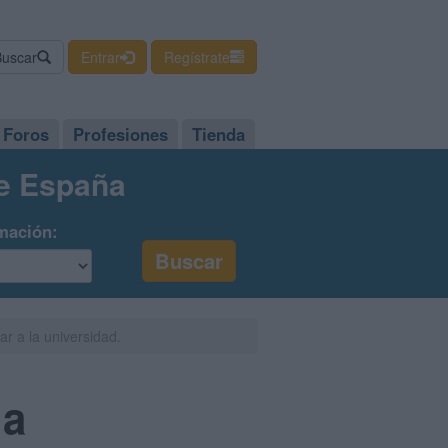
Buscar
Entrar
Regístrate
Foros
Profesiones
Tienda
de España
mación:
ar a la universidad.
la