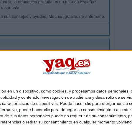
parte, la educación gratuita es un mito en España?
 respuesta.
ía sus consejos y ayudas, Muchas gracias de antemano.
 en un dispositivo, como cookies, y procesamos datos personales, co
Quiénes somos
|
Contactar
|
Anúnciate
blicidad y contenido, investigación de audiencia y desarrollo de servic
o legal
|
Politica de privacidad
|
Condiciones generales
|
Política de co
as características de dispositivos. Puede hacer clic para otorgarnos su
s Mediterráneo S.L.
- Diego de León 47 - 28006 Madrid [ESPAÑA] - T
ternativa, puede hacer clic para denegar su consentimiento o acceder
 de sus datos personales puede no requerir de su consentimiento, per
referencias o retirar su consentimiento en cualquier momento volviendo 