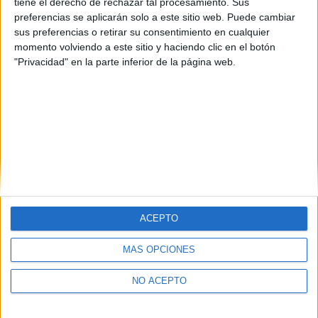
tiene el derecho de rechazar tal procesamiento. Sus
preferencias se aplicarán solo a este sitio web. Puede cambiar
sus preferencias o retirar su consentimiento en cualquier
momento volviendo a este sitio y haciendo clic en el botón
"Privacidad" en la parte inferior de la página web.
ACEPTO
Quiénes somos
|
Contactar
|
Anúnciate
MÁS OPCIONES
Aviso legal
|
Politica de privacidad
|
Condiciones generales
|
Política
de cookies
NO ACEPTO
© 2003-2026
Compás Mediterráneo S.L.
- Diego de León 47 - 28006
Madrid [ESPAÑA] - Tel. +34 91 593 2767