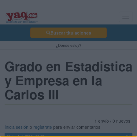
Toggl
navig
Buscar titulaciones
¿Dónde estoy?
Grado en Estadistica
y Empresa en la
Carlos III
1 envío / 0 nuevos
Inicia sesión
o
regístrate
para enviar comentarios
26 de abril, 2015 - 20:00
#1