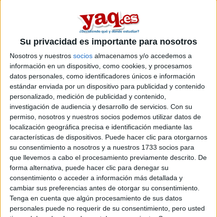
dani97
Desconectado
Buenas, ¿que opnias de este grado?. Me encanta pero tengo
Su privacidad es importante para nosotros
miedo delas salidas, y de lo q miren las empresas. ¿Alguien
conoce algo del grado?.
Nosotros y nuestros
socios
almacenamos y/o accedemos a
información en un dispositivo, como cookies, y procesamos
Gracias.
datos personales, como identificadores únicos e información
estándar enviada por un dispositivo para publicidad y contenido
Inicio
personalizado, medición de publicidad y contenido,
investigación de audiencia y desarrollo de servicios.
Con su
Etiquetas:
La universidad - un mundo
permiso, nosotros y nuestros socios podemos utilizar datos de
localización geográfica precisa e identificación mediante las
características de dispositivos. Puede hacer clic para otorgarnos
su consentimiento a nosotros y a nuestros 1733 socios para
que llevemos a cabo el procesamiento previamente descrito. De
forma alternativa, puede hacer clic para denegar su
consentimiento o acceder a información más detallada y
cambiar sus preferencias antes de otorgar su consentimiento.
Tenga en cuenta que algún procesamiento de sus datos
personales puede no requerir de su consentimiento, pero usted