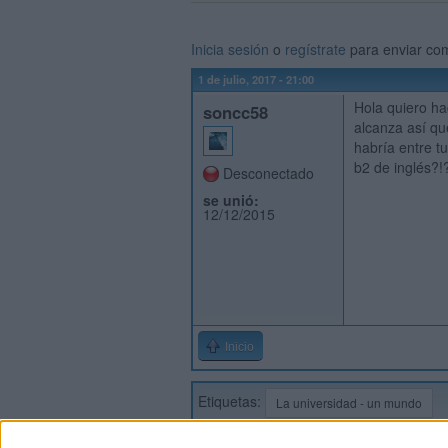
Inicia sesión
o
regístrate
para enviar co
1 de julio, 2017 - 21:00
Hola quiero ha
soncc58
alcanza así qu
habría entre tu
b2 de inglés?
Desconectado
se unió:
12/12/2015
Inicio
Etiquetas:
La universidad - un mundo