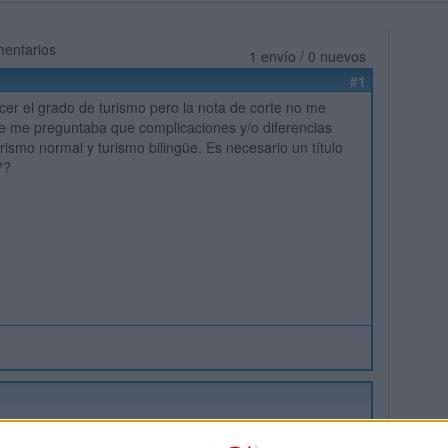
mentarios
1 envío / 0 nuevos
#1
cer el grado de turismo pero la nota de corte no me
e me preguntaba que complicaciones y/o diferencias
rismo normal y turismo bilingüe. Es necesario un título
!??