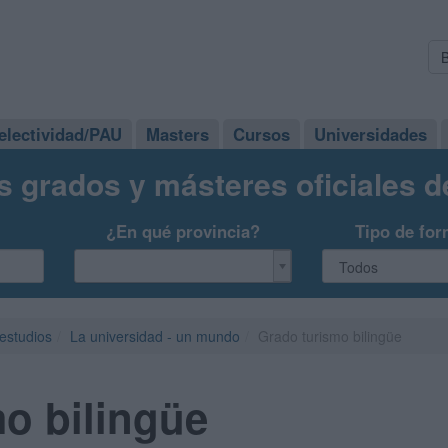
electividad/PAU
Masters
Cursos
Universidades
s grados y másteres oficiales 
¿En qué provincia?
Tipo de for
 estudios
La universidad - un mundo
Grado turismo bilingüe
o bilingüe