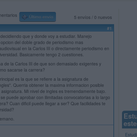
mentarios
5 envíos / 0 nuevos
Último envío
#1
decidiendo que y donde voy a estudiar. Manejo
 opcion del doble grado de periodismo mas
udiovisual en la Carlos III o directamente periodismo en
iversidad. Basicamente tengo 2 cuestiones.
ama de la Carlos III de que son demasiado exigentes y
mo sacarse la carrera?
rincipal es la que se refiere a la asignatura de
ingles". Querria obtener la maxima informacion posible
 asignatura. Mi nivel de ingles es tremendamente bajo.
se puede aprobar con ilimitadas convocatorias a lo largo
era? Cuan dificil puede llegar a ser? Que facilidades te
ersidad?
Est
temano.
este
Estud