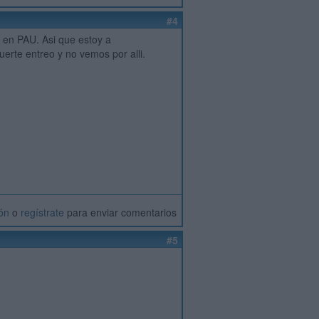
#4
 en PAU. Asi que estoy a
uerte entreo y no vemos por alli.
ión
o
regístrate
para enviar comentarios
#5