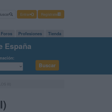
Buscar
Entrar
Regístrate
Foros
Profesiones
Tienda
de España
mación:
OS III)
I)