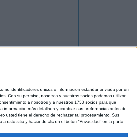
ión
o
regístrate
para enviar comentarios
mo identificadores únicos e información estándar enviada por un
ios.
Con su permiso, nosotros y nuestros socios podemos utilizar
okies
 consentimiento a nosotros y a nuestros 1733 socios para que
el. +34 91 593 2767
 a información más detallada y cambiar sus preferencias antes de
o usted tiene el derecho de rechazar tal procesamiento. Sus
a este sitio y haciendo clic en el botón "Privacidad" en la parte