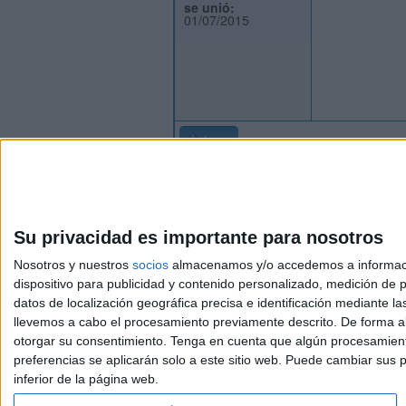
se unió:
01/07/2015
Inicio
Su privacidad es importante para nosotros
Nosotros y nuestros
socios
almacenamos y/o accedemos a información
dispositivo para publicidad y contenido personalizado, medición de pu
Avis
datos de localización geográfica precisa e identificación mediante l
© 2003-2026
Compá
llevemos a cabo el procesamiento previamente descrito. De forma al
otorgar su consentimiento.
Tenga en cuenta que algún procesamiento
preferencias se aplicarán solo a este sitio web. Puede cambiar sus p
inferior de la página web.