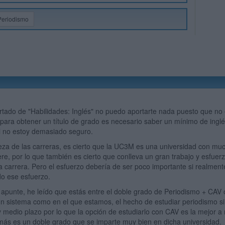
Periodismo
.
ado de "Habilidades: Inglés" no puedo aportarte nada puesto que no 
para obtener un título de grado es necesario saber un mínimo de inglés
l no estoy demasiado seguro.
a de las carreras, es cierto que la UC3M es una universidad con much
ere, por lo que también es cierto que conlleva un gran trabajo y esfuerz
la carrera. Pero el esfuerzo debería de ser poco importante si realmente
o ese esfuerzo.
punte, he leído que estás entre el doble grado de Periodismo + CAV
un sistema como en el que estamos, el hecho de estudiar periodismo 
 y medio plazo por lo que la opción de estudiarlo con CAV es la mejor 
ás es un doble grado que se imparte muy bien en dicha universidad.