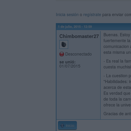
Inicia sesión
o
regístrate
para enviar co
1 de julio, 2015 - 12:59
Buenas. Estoy 
Chimbomaster27
fuertemente la
comunicacion a
esta misma un
Desconectado
- Es real la f
se unió:
01/07/2015
cuesta muchisi
- La cuestion p
"Habilidades: 
acerca de esta
Es verdad que 
de toda la carr
ofrece la univ
Gracias de an
Inicio