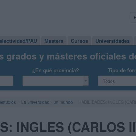
electividad/PAU
Masters
Cursos
Universidades
s grados y másteres oficiales 
¿En qué provincia?
Tipo de for
 estudios
La universidad - un mundo
HABILIDADES: INGLES (CARL
: INGLES (CARLOS II