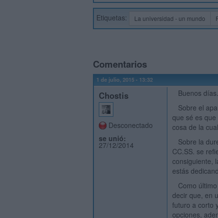
Etiquetas:
La universidad - un mundo
Comentarios
1 de julio, 2015 - 13:32
Buenos días
Chostis
Sobre el apart
que sé es que 
Desconectado
cosa de la cua
se unió:
Sobre la durez
27/12/2014
CC.SS. se refi
consiguiente, 
estás dedicand
Como último a
decir que, en 
futuro a corto
opciones, adem