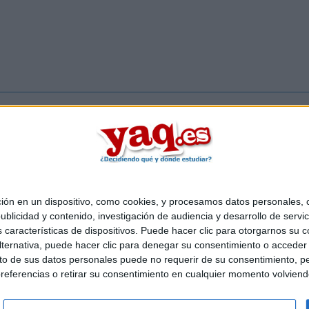
Inicia ses
 en un dispositivo, como cookies, y procesamos datos personales, co
Quiénes somos
|
Contactar
|
Anúnciate
blicidad y contenido, investigación de audiencia y desarrollo de servic
o legal
|
Politica de privacidad
|
Condiciones generales
|
Política de co
as características de dispositivos. Puede hacer clic para otorgarnos su
s Mediterráneo S.L.
- Diego de León 47 - 28006 Madrid [ESPAÑA] - T
ternativa, puede hacer clic para denegar su consentimiento o acceder
 de sus datos personales puede no requerir de su consentimiento, per
referencias o retirar su consentimiento en cualquier momento volviendo 