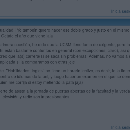
Inicia ses
ualidad!! Yo también quiero hacer ese doble grado y justo en el mismo 
Getafe el año que viene jaja
primera cuestión, he oído que la UC3M tiene fama de exigente, pero 
hí están bastante contentos en general (con excepciones, claro), así 
creo que la(s) carrera(s) se saca sin problemas. Además, no vamos a
plicada si la comparamos con otras jeje
e ''Habilidades: Ingles'' no tiene un horario lectivo, es decir, te la tie
centro de idiomas de la uni, y luego hacer un examen en el que se dem
uien me corrija si estoy metiendo la pata jaja)
erte de asistir a la jornada de puertas abiertas de la facultad y la ver
 televisión y radio son impresionantes.
Inicia ses