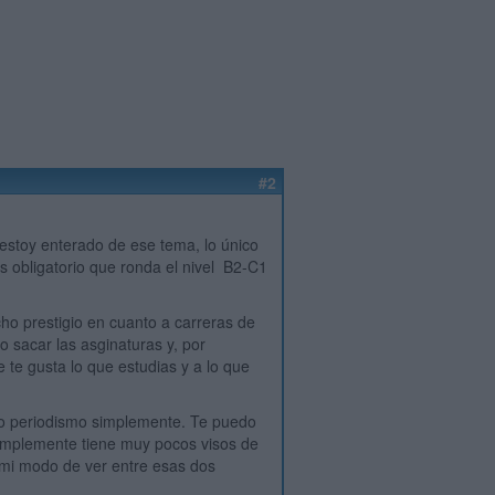
#2
estoy enterado de ese tema, lo único
 obligatorio que ronda el nivel
B2-C1
o prestigio en cuanto a carreras de
o sacar las asginaturas y, por
 te gusta lo que estudias y a lo que
 o periodismo simplemente. Te puedo
simplemente tiene muy pocos visos de
a mi modo de ver entre esas dos