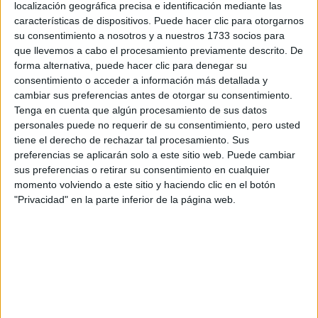
universidad?. Otra duda me viene para el caso de becas y
localización geográfica precisa e identificación mediante las
demás, al haber cursado el primer año de enfermería, pierdo
características de dispositivos. Puede hacer clic para otorgarnos
tanto la beca que recibo cada año además de tener que
su consentimiento a nosotros y a nuestros 1733 socios para
pagar íntegramente el precio del primer año en esa
que llevemos a cabo el procesamiento previamente descrito. De
universidad ¿no?. Por último, me gustaría saber como va lo
forma alternativa, puede hacer clic para denegar su
de la convalidación de asignaturas, ya que al ser muchas
consentimiento o acceder a información más detallada y
comunes entre ambas carreras puede que me las
cambiar sus preferencias antes de otorgar su consentimiento.
convaliden puesto que el plan de estudios es similar y en ese
Tenga en cuenta que algún procesamiento de sus datos
caso, ¿qué nota me pondrían en la nueva carrera? ¿La que
personales puede no requerir de su consentimiento, pero usted
he obtenido en el grado de enfermería? ¿ Y cuál es el
tiene el derecho de rechazar tal procesamiento. Sus
procedimiento a seguir para hacerlo?
preferencias se aplicarán solo a este sitio web. Puede cambiar
Muchas gracias de antemano, si sabéis acerca de alguna de
sus preferencias o retirar su consentimiento en cualquier
mis dudas por favor ayudadme. Un saludo!
momento volviendo a este sitio y haciendo clic en el botón
"Privacidad" en la parte inferior de la página web.
Inicio
Etiquetas:
La universidad - un mundo
Odontología