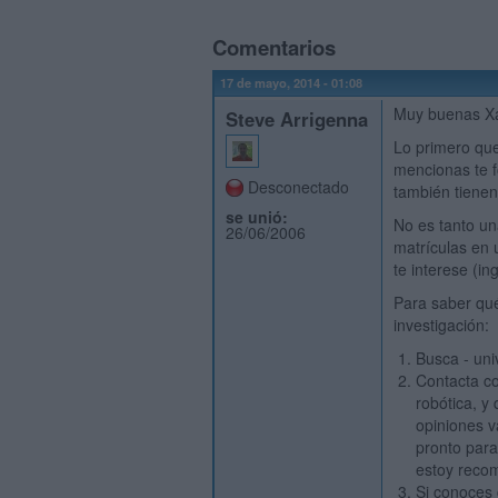
Comentarios
17 de mayo, 2014 - 01:08
Muy buenas X
Steve Arrigenna
Lo primero que
mencionas te f
Desconectado
también tienen
se unió:
No es tanto un
26/06/2006
matrículas en 
te interese (in
Para saber qué
investigación:
Busca - uni
Contacta co
robótica, y
opiniones v
pronto para
estoy reco
Si conoces 