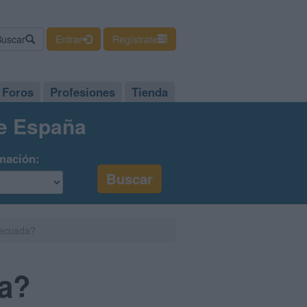
Buscar
Entrar
Regístrate
Foros
Profesiones
Tienda
de España
mación:
decuada?
da?