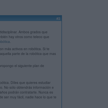
#2
tidisciplinar. Ambos grados que
ambién hay otros como teleco que
obótica
.
n más activos en robótica. Si te
aquella parte de la robótica que mas
propongo el siguiente plan de
tica. Díles que quieres estudiar
rlo. No sólo obtendrás información e
 años podrán contratarte. Nunca es
e ser muy fácil, nadie hace lo que te