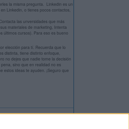
cerles la misma pregunta. Linkedin es un
a en Linkedin, o tienes pocos contactos,
Contacta las unversidades que más
sus materiales de marketing, Intenta
los últimos cursos). Para eso es bueno
or elección para tí. Recuerda que lo
 distinta, tiene distinto enfoque,
ero no dejes que nadie tome la decisión
la pena, sino que en realidad no es
ue estos ideas te ayuden. ¡Seguro que
ión
o
regístrate
para enviar comentarios