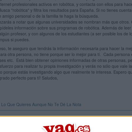
ternet profesionales actívos en robótica, y contacta con ellos para ha
 Busca "robótica" y filtra los resultados para España. Si no tienes cuent
n amigo personal o de la familia te haga la búsqueda.
zarás a notar que algunas universidades se nombran más que otros. 
pídeles información sobre sus programas de robótica. Además de leer 
algún profesor, y con algunos de los estudiantes (a ser posible los de 
campus si puedes.
eso, te aseguro que tendrás la información necesaria para hacer la mej
ara otra persona, no tiene porque ser lo mejor para tí. Cada persona es
reses etc. Está bien obtener opiniones informadas de otras personas, p
esfuerzo para realizar tu propia investigación y verás no sólo que vale 
o porque estás investigando algo que realmente te interesa. Espero q
grado perfecto para tí! Saludos,
 Lo Que Quieres Aunque No Te Dé La Nota
Inicia ses