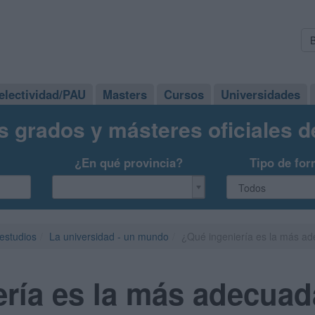
electividad/PAU
Masters
Cursos
Universidades
s grados y másteres oficiales 
¿En qué provincia?
Tipo de for
 estudios
La universidad - un mundo
¿Qué ingeniería es la más a
ería es la más adecua