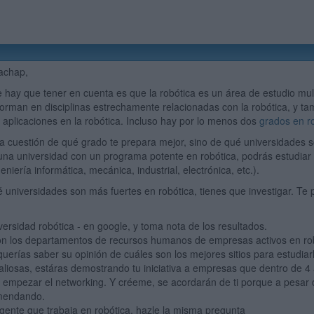
achap,
 hay que tener en cuenta es que la robótica es un área de estudio mul
orman en disciplinas estrechamente relacionadas con la robótica, y t
 aplicaciones en la robótica. Incluso hay por lo menos dos
grados en r
a cuestión de qué grado te prepara mejor, sino de qué universidades so
una universidad con un programa potente en robótica, podrás estudiar 
geniería informática, mecánica, industrial, electrónica, etc.).
 universidades son más fuertes en robótica, tienes que investigar. Te 
versidad robótica - en google, y toma nota de los resultados.
n los departamentos de recursos humanos de empresas activos en robó
 querías saber su opinión de cuáles son los mejores sitios para estudia
aliosas, estáras demostrando tu iniciativa a empresas que dentro de 4
 empezar el networking. Y créeme, se acordarán de ti porque a pesar d
mendando.
gente que trabaja en robótica, hazle la misma pregunta