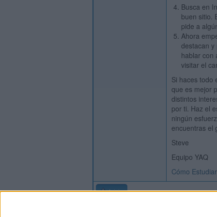
Busca en In
buen sitio.
pide a algú
Ahora empe
destacan y 
hablar con 
visitar el 
Si haces todo 
que es mejor p
distintos inte
por ti. Haz el 
ningún esfuerz
encuentras el 
Steve
Equipo YAQ
Cómo Estudiar
Inicio