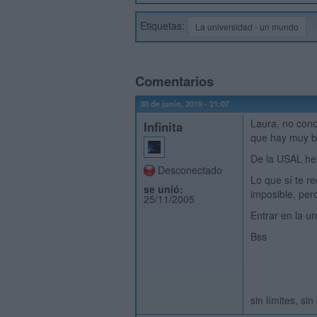
Etiquetas:
La universidad - un mundo
Comentarios
30 de junio, 2019 - 21:07
Laura, no cono
Infinita
que hay muy bu
De la USAL he 
Desconectado
Lo que sí te r
se unió:
imposible, per
25/11/2005
Entrar en la u
Bss
sin límites, si