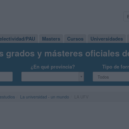
electividad/PAU
Masters
Cursos
Universidades
s grados y másteres oficiales 
¿En qué provincia?
Tipo de for
 estudios
La universidad - un mundo
LA UFV