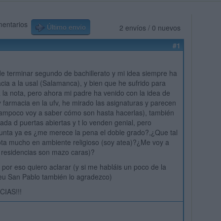
mentarios
2 envíos / 0 nuevos
Último envío
#1
 terminar segundo de bachillerato y mi idea siempre ha
acia a la usal (Salamanca), y bien que he sufrido para
 la nota, pero ahora mi padre ha venido con la idea de
y farmacia en la ufv, he mirado las asignaturas y parecen
tampoco voy a saber cómo son hasta hacerlas), también
nada d puertas abiertas y t lo venden genial, pero
unta ya es ¿me merece la pena el doble grado?,¿Que tal
ta mucho en ambiente religioso (soy atea)?¿Me voy a
as residencias son mazo caras)?
 por eso quiero aclarar (y si me habláis un poco de la
eu San Pablo también lo agradezco)
IAS!!!