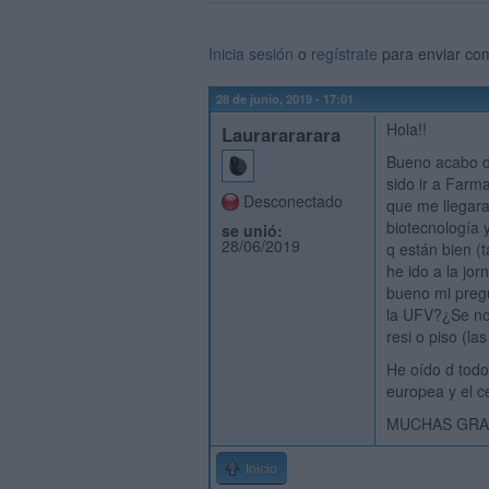
Inicia sesión
o
regístrate
para enviar co
28 de junio, 2019 - 17:01
Hola!!
Laurarararara
Bueno acabo de
sido ir a Farm
Desconectado
que me llegara
biotecnología 
se unió:
28/06/2019
q están bien (
he ido a la jor
bueno mi preg
la UFV?¿Se no
resi o piso (l
He oído d todo
europea y el c
MUCHAS GRAC
Inicio