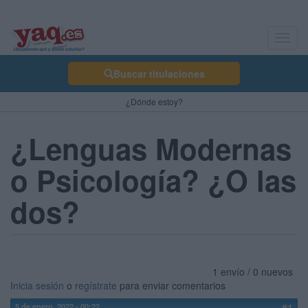
Toggl
navig
Buscar titulaciones
¿Dónde estoy?
¿Lenguas Modernas
o Psicología? ¿O las
dos?
1 envío / 0 nuevos
Inicia sesión
o
regístrate
para enviar comentarios
5 de enero, 2022 - 00:22
#1