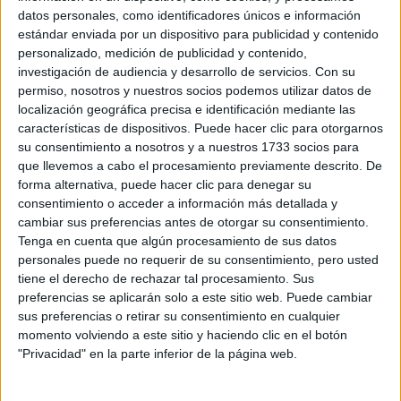
tanto) o algo tipo traducción, que ya es otro trabajo distinto y
datos personales, como identificadores únicos e información
no me gusta mucho.
estándar enviada por un dispositivo para publicidad y contenido
personalizado, medición de publicidad y contenido,
Y luego está Psicología. Idiomas es lo que sé que me gusta
investigación de audiencia y desarrollo de servicios.
Con su
desde hace mucho, y psicología es, de entre todas las cosas
permiso, nosotros y nuestros socios podemos utilizar datos de
que no sé, la que más me gustaría aprender. Me parece
localización geográfica precisa e identificación mediante las
súper interesante, la gente que conozco que la ha estudiado
dice que es una carrera muy bonita, y profe de universidad o
características de dispositivos. Puede hacer clic para otorgarnos
investigador o algo así en Psicología me parece también una
su consentimiento a nosotros y a nuestros 1733 socios para
opción muy buena. Y, si no puedo llegar a serlo, orientador o
que llevemos a cabo el procesamiento previamente descrito. De
psicólogo clínico tampoco me parecen malas salidas.
forma alternativa, puede hacer clic para denegar su
consentimiento o acceder a información más detallada y
Como desventajas, la verdad es que no creo que Psicología
cambiar sus preferencias antes de otorgar su consentimiento.
me decepcione, pero sí puede que me arrepienta de
Tenga en cuenta que algún procesamiento de sus datos
haberme alejado de algo que me lleva gustando muchos
personales puede no requerir de su consentimiento, pero usted
años. Es posible que no consiga seguir estudiando idiomas
tiene el derecho de rechazar tal procesamiento. Sus
porque pierda motivación o no tenga tiempo, y aunque lo
preferencias se aplicarán solo a este sitio web. Puede cambiar
haga, sin una carrera de idiomas en pocos sitios vas a
trabajar de profe, sería para olvidar esa opción del todo. Y
sus preferencias o retirar su consentimiento en cualquier
me da bastante pena. Pero también quiero aprender
momento volviendo a este sitio y haciendo clic en el botón
psicología y me atrae muchísimo la idea de enseñar una
"Privacidad" en la parte inferior de la página web.
asignatura de eso o investigar.
Y bueno, siempre está la opción de hacer una y después la