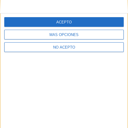
ACEPTO
MÁS OPCIONES
NO ACEPTO
Estudios nombrados en este post
Estudiar Lenguas Modernas - Lenguas Clásicas - Filologías
Estudiar Psicología