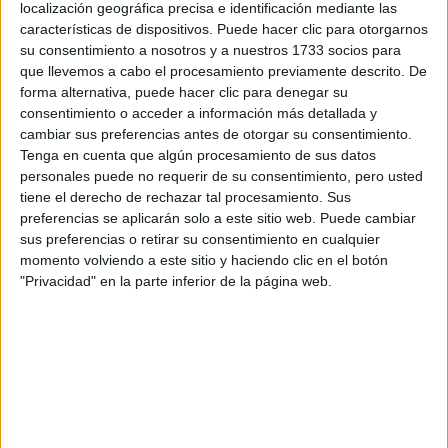
localización geográfica precisa e identificación mediante las
características de dispositivos. Puede hacer clic para otorgarnos
su consentimiento a nosotros y a nuestros 1733 socios para
que llevemos a cabo el procesamiento previamente descrito. De
forma alternativa, puede hacer clic para denegar su
consentimiento o acceder a información más detallada y
cambiar sus preferencias antes de otorgar su consentimiento.
Tenga en cuenta que algún procesamiento de sus datos
personales puede no requerir de su consentimiento, pero usted
tiene el derecho de rechazar tal procesamiento. Sus
Comentarios
preferencias se aplicarán solo a este sitio web. Puede cambiar
sus preferencias o retirar su consentimiento en cualquier
17 de julio, 2018 - 12:30
#2
momento volviendo a este sitio y haciendo clic en el botón
"Privacidad" en la parte inferior de la página web.
MBB190
Desconectado
Buah dímelo a mi que quiero estudiar enfermería en
Algeciras, tengo un 9'604, la nota de corte estaba en un 9'3 y
soy la 252 en la lista de espera. En la segunda adjudicación
seguro que entras. Por cierto, alguien me dice si puedo entrar
en la tercera adjudicación? Me han dicho que en Algeciras las
listas se mueven mucho pero tengo miedo de no entrar