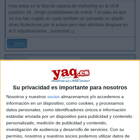
hola estoy en la lista de espera de marketing en la UCA
posicion 20 , tengo posibilidades de entrar ? el caso es que
no me han cogido en nada tambien en pensado en añadir
otras titulaciones por si acaso pero eso afectara despues en
la 2 adjudicaciones , contestad ¡¡¡
Inicio
Etiquetas:
La universidad - un mundo
Su privacidad es importante para nosotros
Nosotros y nuestros
socios
almacenamos y/o accedemos a
información en un dispositivo, como cookies, y procesamos
datos personales, como identificadores únicos e información
estándar enviada por un dispositivo para publicidad y contenido
personalizado, medición de publicidad y contenido,
investigación de audiencia y desarrollo de servicios.
Con su
permiso, nosotros y nuestros socios podemos utilizar datos de