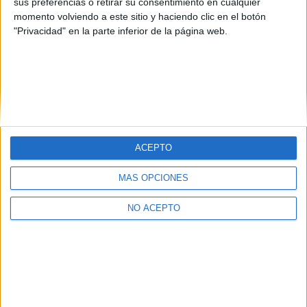
sus preferencias o retirar su consentimiento en cualquier
momento volviendo a este sitio y haciendo clic en el botón
"Privacidad" en la parte inferior de la página web.
Quiénes somos
|
Contactar
|
Anúnciate
ACEPTO
Aviso legal
|
Politica de privacidad
|
Condiciones generales
|
Política
de cookies
MÁS OPCIONES
© 2003-2026
Compás Mediterráneo S.L.
- Diego de León 47 - 28006
Madrid [ESPAÑA] - Tel. +34 91 593 2767
NO ACEPTO