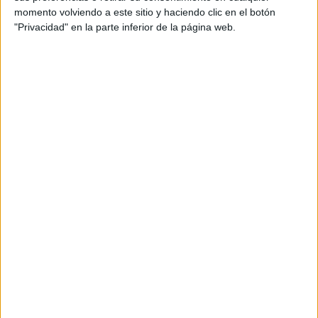
Inicio
Inicia sesión
o
regístrate
para enviar comentarios
momento volviendo a este sitio y haciendo clic en el botón
"Privacidad" en la parte inferior de la página web.
24 de abril, 2025 - 23:17
(Responder a #3)
#4
Jensi
Desconectado
Que bien!! Me alegro , yo estoy en poco estresada estoy en
lista de espera en la primera adjudicación fase extranjera
número 17 en mi primera preferencia con los nervous y todo
no se si me den plaza
Inicio
Inicia sesión
o
regístrate
para enviar comentarios
24 de abril, 2025 - 23:29
(Responder a #4)
#5
Aniitaa06
Desconectado
Pues si en la primera adjudicación ya estás en la plaza 17, yo
pienso que si entrarás!, si no es en la segunda entonces será
en las resultas. Suerte :)
Inicio
Inicia sesión
o
regístrate
para enviar comentarios