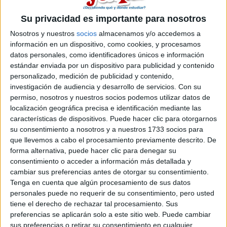
Jensi
Desconectado
Su privacidad es importante para nosotros
Al final te admitieron?
Nosotros y nuestros
socios
almacenamos y/o accedemos a
información en un dispositivo, como cookies, y procesamos
Inicio
Inicia sesión
o
regístrate
para enviar comentarios
datos personales, como identificadores únicos e información
24 de abril, 2025 - 07:36
(Responder a #2)
#3
estándar enviada por un dispositivo para publicidad y contenido
personalizado, medición de publicidad y contenido,
Aniitaa06
Desconectado
investigación de audiencia y desarrollo de servicios.
Con su
permiso, nosotros y nuestros socios podemos utilizar datos de
Síi, me aceptaron en la segunda convocatoria. En física la
localización geográfica precisa e identificación mediante las
nota había quedado como un 12,8 en la primera
características de dispositivos. Puede hacer clic para otorgarnos
convocatoria, yo quedé en la plaza 29 con un 12,78. Me
su consentimiento a nosotros y a nuestros 1733 socios para
aceptaron en la segunda y la nota de corte quedó justamente
que llevemos a cabo el procesamiento previamente descrito. De
la mía (12,78). En la listas de resultas sí que bajó bastante y
forma alternativa, puede hacer clic para denegar su
en octubre la nota ya era 12,416. Matemáticas no me
consentimiento o acceder a información más detallada y
acuerdo porque no estaba tan interesada tampoco, recuerdo
cambiar sus preferencias antes de otorgar su consentimiento.
que en la segunda convocatoria tampoco habría podido
entrar. En la primera convocatoria me parece que había
Tenga en cuenta que algún procesamiento de sus datos
quedado alrededor del 12,9 y en la segunda alrededor del
personales puede no requerir de su consentimiento, pero usted
12,8.
tiene el derecho de rechazar tal procesamiento. Sus
En las resultas ya bajó a alrededor de 12,5
preferencias se aplicarán solo a este sitio web. Puede cambiar
sus preferencias o retirar su consentimiento en cualquier