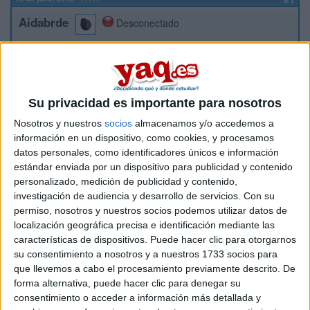
Aidabrde
Desconectado
Hola a todos, buenas tardes:
Ahora que ya han salido las listas de la primera adjudicación
en Andalucía me encuentro con que solo me han cogido en
mi tercera opción, en la primera estoy la 145(educación
Su privacidad es importante para nosotros
primaria) y en la segunda la 14(doble grado de geografía y
Nosotros y nuestros
socios
almacenamos y/o accedemos a
gestión del territorio más historia). Yo tengo un 8,581 y
información en un dispositivo, como cookies, y procesamos
primaria se ha quedado en un 8,840 , no estoy muy lejos
pero me parece que tengo mucha gente delante como para
datos personales, como identificadores únicos e información
llegar a entrar. El doble grado esta en 8,460 pero las
estándar enviada por un dispositivo para publicidad y contenido
asignaturas no me ponderan y aunque estoy la 14 me separa
personalizado, medición de publicidad y contenido,
un punto de la nota que tiene ahora(antes estaba en un 5) y
investigación de audiencia y desarrollo de servicios.
Con su
solo hay 30 plazas.
permiso, nosotros y nuestros socios podemos utilizar datos de
localización geográfica precisa e identificación mediante las
Sinceramente, ¿creeis que tengo alguna posibilidad de
características de dispositivos. Puede hacer clic para otorgarnos
entrar?
su consentimiento a nosotros y a nuestros 1733 socios para
que llevemos a cabo el procesamiento previamente descrito. De
Inicio
forma alternativa, puede hacer clic para denegar su
consentimiento o acceder a información más detallada y
Etiquetas: