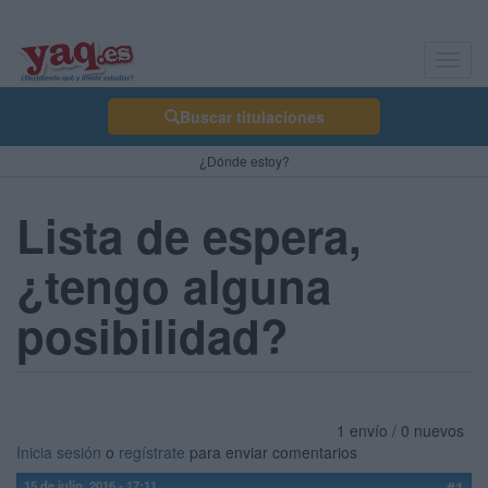
Toggl
navig
Buscar titulaciones
¿Dónde estoy?
Lista de espera,
¿tengo alguna
posibilidad?
1 envío / 0 nuevos
Inicia sesión
o
regístrate
para enviar comentarios
15 de julio, 2016 - 17:11
#1