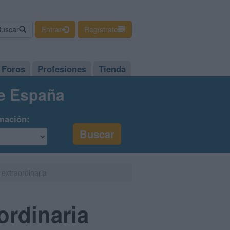
Buscar
Entrar
Regístrate
Foros
Profesiones
Tienda
de España
mación:
 extraordinaria
ordinaria