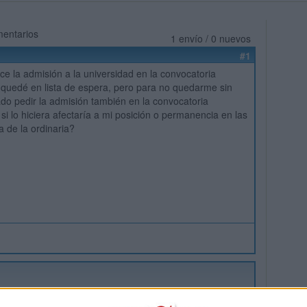
mentarios
1 envío / 0 nuevos
#1
ice la admisión a la universidad en la convocatoria
 quedé en lista de espera, pero para no quedarme sin
o pedir la admisión también en la convocatoria
 si lo hiciera afectaría a mi posición o permanencia en las
ra de la ordinaria?