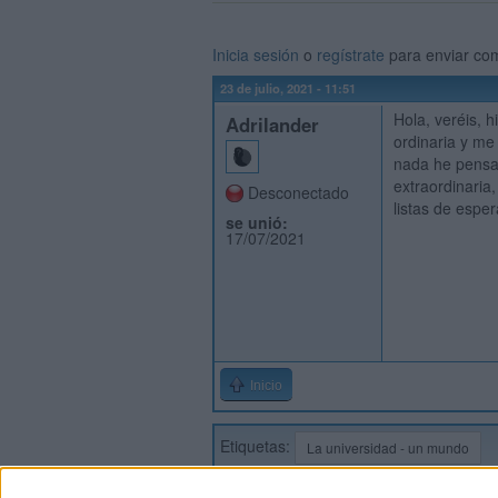
Inicia sesión
o
regístrate
para enviar co
23 de julio, 2021 - 11:51
Hola, veréis, h
Adrilander
ordinaria y me
nada he pensad
extraordinaria,
Desconectado
listas de espe
se unió:
17/07/2021
Inicio
Etiquetas:
La universidad - un mundo