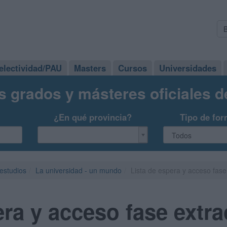
electividad/PAU
Masters
Cursos
Universidades
s grados y másteres oficiales 
¿En qué provincia?
Tipo de for
 estudios
La universidad - un mundo
Lista de espera y acceso fase
era y acceso fase extra