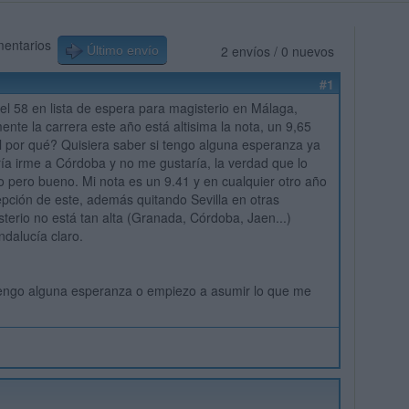
mentarios
2 envíos / 0 nuevos
Último envío
#1
el 58 en lista de espera para magisterio en Málaga,
nte la carrera este año está altisima la nota, un 9,65
l por qué? Quisiera saber si tengo alguna esperanza ya
ía irme a Córdoba y no me gustaría, la verdad que lo
 pero bueno. Mi nota es un 9.41 y en cualquier otro año
epción de este, además quitando Sevilla en otras
terio no está tan alta (Granada, Córdoba, Jaen...)
ndalucía claro.
engo alguna esperanza o empiezo a asumir lo que me