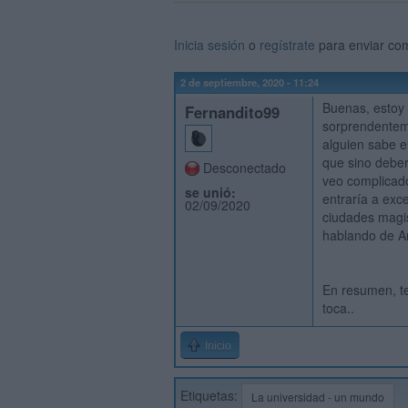
Inicia sesión
o
regístrate
para enviar co
2 de septiembre, 2020 - 11:24
Buenas, estoy 
Fernandito99
sorprendenteme
alguien sabe e
que sino deber
Desconectado
veo complicado
se unió:
entraría a exc
02/09/2020
ciudades magis
hablando de A
En resumen, t
toca..
Inicio
Etiquetas:
La universidad - un mundo