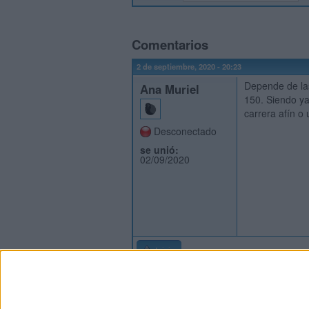
Comentarios
2 de septiembre, 2020 - 20:23
Depende de las
Ana Muriel
150. Siendo ya
carrera afín o
Desconectado
se unió:
02/09/2020
Inicio