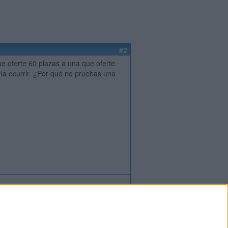
#2
e oferte 60 plazas a una que oferte
ía ocurrir. ¿Por qué no pruebas una
ión
o
regístrate
para enviar comentarios