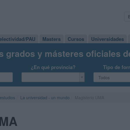
electividad/PAU
Masters
Cursos
Universidades
s grados y másteres oficiales 
¿En qué provincia?
Tipo de for
 estudios
La universidad - un mundo
Magisterio UMA
UMA