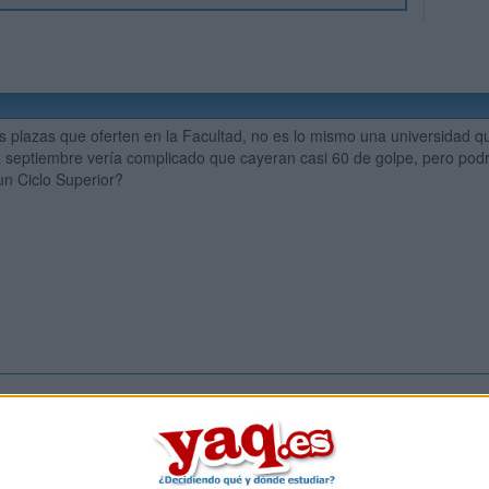
 plazas que oferten en la Facultad, no es lo mismo una universidad qu
 septiembre vería complicado que cayeran casi 60 de golpe, pero podr
 un Ciclo Superior?
Inicia ses