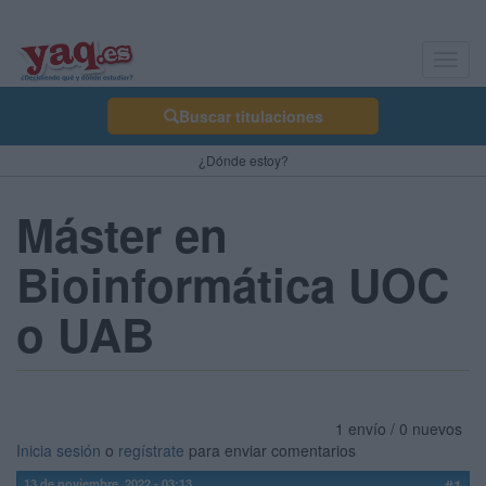
Toggl
navig
Buscar titulaciones
¿Dónde estoy?
Máster en
Bioinformática UOC
o UAB
1 envío / 0 nuevos
Inicia sesión
o
regístrate
para enviar comentarios
13 de noviembre, 2022 - 03:13
#1