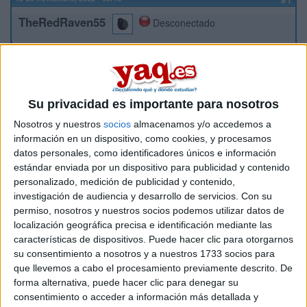
TheRedRaven55
Desconectado
Hola a todos,
Soy estudiante de último año del grado Bioquímica y estoy
pensando en hacer un máster en Bioinformática. Las
opciones que mejor me irian por tema distancia/horarios son
Su privacidad es importante para nosotros
Bioinformática en la UOC o en la UAB, pero estoy con
dudas, y por ello agradecería si alguien que haya hecho
Nosotros y nuestros
socios
almacenamos y/o accedemos a
alguno de estos estudios me pudiera dar su opinión y
información en un dispositivo, como cookies, y procesamos
comentar su experiencia (qué le ha parecido la universidad, si
datos personales, como identificadores únicos e información
el máster esta bien coordinado, la calidad de la
estándar enviada por un dispositivo para publicidad y contenido
enseñanza, qué tal las prácticas, los profesores, etc.) pues no
personalizado, medición de publicidad y contenido,
sé qué universidad puede ser mejor para hacer el máster.
investigación de audiencia y desarrollo de servicios.
Con su
permiso, nosotros y nuestros socios podemos utilizar datos de
Gracias
localización geográfica precisa e identificación mediante las
características de dispositivos. Puede hacer clic para otorgarnos
Inicio
su consentimiento a nosotros y a nuestros 1733 socios para
que llevemos a cabo el procesamiento previamente descrito. De
Etiquetas:
forma alternativa, puede hacer clic para denegar su
La universidad - un mundo
consentimiento o acceder a información más detallada y