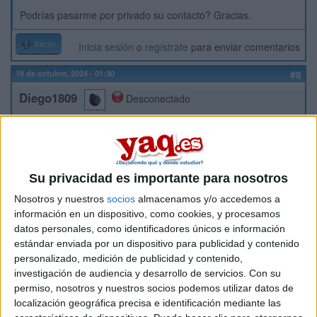
Podrías pasarme por privado su contacto? Gracias.
Inicio
Inicia sesión
o
regístrate
para enviar comentarios
18 de octubre, 2024 - 01:30
#8
Diego1809
Desconectado
Hola, alguien que sepa de algún contacto para la ayuda en la
realización de TFM de master de profesorado? Alguien de
fiar y nada de plagio ni ChatGPT.
Gracias
Su privacidad es importante para nosotros
Nosotros y nuestros
socios
almacenamos y/o accedemos a
Inicio
Inicia sesión
o
regístrate
para enviar comentarios
información en un dispositivo, como cookies, y procesamos
datos personales, como identificadores únicos e información
18 de octubre, 2024 - 09:09
(Responder a #9)
#9
estándar enviada por un dispositivo para publicidad y contenido
Kini
Desconectado
personalizado, medición de publicidad y contenido,
investigación de audiencia y desarrollo de servicios.
Con su
Hola Diego,
permiso, nosotros y nuestros socios podemos utilizar datos de
localización geográfica precisa e identificación mediante las
Por la experiencia que tenemos en este foro, no te creas las