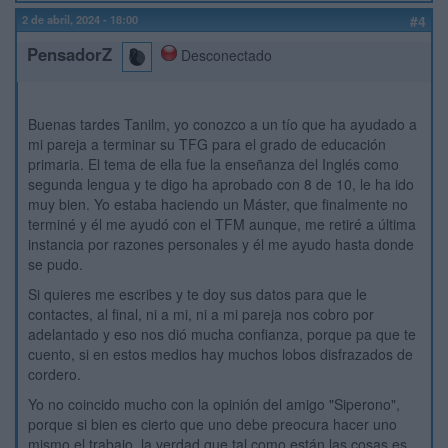
2 de abril, 2024 - 18:00
#4
PensadorZ
Desconectado
Buenas tardes Tanilm, yo conozco a un tío que ha ayudado a
mi pareja a terminar su TFG para el grado de educación
primaria. El tema de ella fue la enseñanza del Inglés como
segunda lengua y te digo ha aprobado con 8 de 10, le ha ido
muy bien. Yo estaba haciendo un Máster, que finalmente no
terminé y él me ayudó con el TFM aunque, me retiré a última
instancia por razones personales y él me ayudo hasta donde
se pudo.
Si quieres me escribes y te doy sus datos para que le
contactes, al final, ni a mi, ni a mi pareja nos cobro por
adelantado y eso nos dió mucha confianza, porque pa que te
cuento, si en estos medios hay muchos lobos disfrazados de
cordero.
Yo no coincido mucho con la opinión del amigo "Siperono",
porque si bien es cierto que uno debe preocura hacer uno
mismo el trabajo, la verdad que tal como están las cosas es