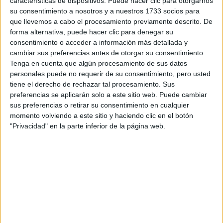
características de dispositivos. Puede hacer clic para otorgarnos
recomendaciones que recibas.
su consentimiento a nosotros y a nuestros 1733 socios para
Muchas veces son las mismas personas que ofrecen este
que llevemos a cabo el procesamiento previamente descrito. De
servicio los que hacen la recomendación.
forma alternativa, puede hacer clic para denegar su
consentimiento o acceder a información más detallada y
¿Qué tipo de ayuda estás buscando?
cambiar sus preferencias antes de otorgar su consentimiento.
¿No te la dan en la universidad donde estudias?
Tenga en cuenta que algún procesamiento de sus datos
Me llama la atención que alguien que estés haciendo
personales puede no requerir de su consentimiento, pero usted
una formación para trabajar como profesor y recurras a este
tiene el derecho de rechazar tal procesamiento. Sus
tipo de servicios que NUNCA vamos a recomendar.
preferencias se aplicarán solo a este sitio web. Puede cambiar
sus preferencias o retirar su consentimiento en cualquier
Cuenta un poco más para entender qué problema tienes.
momento volviendo a este sitio y haciendo clic en el botón
Kini
"Privacidad" en la parte inferior de la página web.
Equipo YAQ.es
Cómo Estudiar Lo Que Quieres Aunque No Te Dé La Nota
Inicio
Inicia sesión
o
regístrate
para enviar comentarios
18 de octubre, 2024 - 12:05
(Responder a #10)
#10
Profe_Agustin
Desconectado