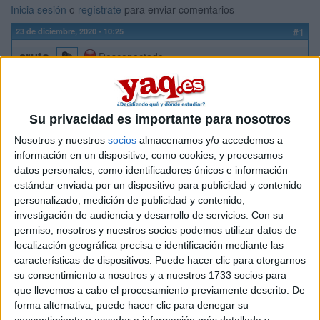
Inicia sesión
o
regístrate
para enviar comentarios
23 de diciembre, 2020 - 10:25
#1
aruto
Desconectado
¡Hola!
A partir de enero voy a cursar el Máster en Humanidades
Su privacidad es importante para nosotros
Digitales en la UNED. El nombre del programa modular es
Tecnologías de la Información para la Sociedad Digital. El
Nosotros y nuestros
socios
almacenamos y/o accedemos a
tema es que me sorprende no haber encontrado ninguna
información en un dispositivo, como cookies, y procesamos
opinión sobre el máster, a pesar de que ya lleva varias
datos personales, como identificadores únicos e información
ediciones.
estándar enviada por un dispositivo para publicidad y contenido
¿Alguien que lo haya cursado y me pueda contar qué le
personalizado, medición de publicidad y contenido,
pareció? ¿Consejos?
investigación de audiencia y desarrollo de servicios.
Con su
permiso, nosotros y nuestros socios podemos utilizar datos de
¡Mil gracias!
localización geográfica precisa e identificación mediante las
características de dispositivos. Puede hacer clic para otorgarnos
Inicio
su consentimiento a nosotros y a nuestros 1733 socios para
que llevemos a cabo el procesamiento previamente descrito. De
Etiquetas:
La universidad - un mundo
Lingüística
forma alternativa, puede hacer clic para denegar su