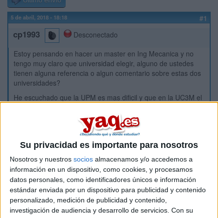
Último envío
5 de abril, 2018 - 18:18
#1
cp1993
Desconectado
Estoy pensando en hacer un master en Ing Mecanica y no
tengo muy claro que universidad elegir, alguno de ustedes
tienen alguna referencia o algun comentario sobre estas dos
universidades?
He escuchado que la UPM es mas dificil y que en la UC3M el
trato al estudiante es mejor, que hay de cierto que hay que
mentira.
Inicio
Su privacidad es importante para nosotros
Nosotros y nuestros
socios
almacenamos y/o accedemos a
Etiquetas:
La universidad - un mundo
Ingeniería Mecánica
información en un dispositivo, como cookies, y procesamos
datos personales, como identificadores únicos e información
estándar enviada por un dispositivo para publicidad y contenido
personalizado, medición de publicidad y contenido,
investigación de audiencia y desarrollo de servicios.
Con su