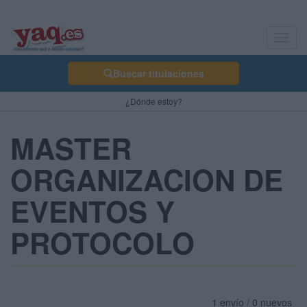
Toggl
navig
Buscar titulaciones
¿Dónde estoy?
MASTER
ORGANIZACION DE
EVENTOS Y
PROTOCOLO
1 envío / 0 nuevos