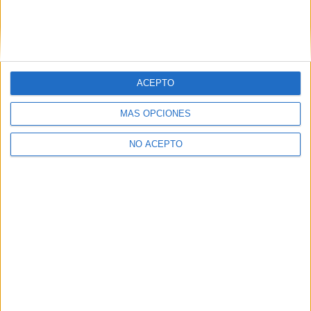
Estudios nombrados en este post
Estudiar Turismo
ACEPTO
MÁS OPCIONES
NO ACEPTO
Quiénes somos
|
Contactar
|
Anúnciate
Aviso legal
|
Politica de privacidad
|
Condiciones generales
|
Política
de cookies
© 2003-2026
Compás Mediterráneo S.L.
- Diego de León 47 - 28006
Madrid [ESPAÑA] - Tel. +34 91 593 2767