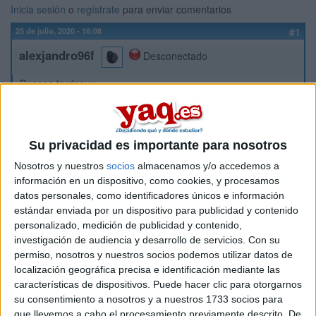
Inicia sesión
o
regístrate
para enviar comentarios
25 de julio, 2020 - 16:08
#1
alexjandro96f
Desconectado
Buenas tardes¡¡¡¡
Estoy muy indeciso , estoy graduado en Turismo por la URJC
, y estoy mirando en realizar el master de Organizacion de
Su privacidad es importante para nosotros
Eventos , Protocolo e incluso si alguno hay MICE
Nosotros y nuestros
socios
almacenamos y/o accedemos a
información en un dispositivo, como cookies, y procesamos
El tema es que hay muchos sitios para hacerlo pero quiero
datos personales, como identificadores únicos e información
elegir bien.. leo muchas cosas malas de casi todos los sitios
estándar enviada por un dispositivo para publicidad y contenido
que he buscado
personalizado, medición de publicidad y contenido,
investigación de audiencia y desarrollo de servicios.
Con su
Ostelea , IMF , UCJC , UA...
permiso, nosotros y nuestros socios podemos utilizar datos de
localización geográfica precisa e identificación mediante las
características de dispositivos. Puede hacer clic para otorgarnos
Hay alguno que tenga alguna referencia de un buen centro
su consentimiento a nosotros y a nuestros 1733 socios para
de estudios?
que llevemos a cabo el procesamiento previamente descrito. De