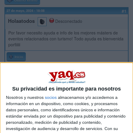
Último envío
27 de mayo, 2024 - 18:08
#1
Holaatodos
Desconectado
Por favor necesito ayuda e info de los mejores másters de
eventos relacionados con turismo! Todo ayuda es bienvenida
porfiiiii
Inicio
Etiquetas:
La universidad - un mundo
Turismo
Su privacidad es importante para nosotros
Nosotros y nuestros
socios
almacenamos y/o accedemos a
información en un dispositivo, como cookies, y procesamos
datos personales, como identificadores únicos e información
estándar enviada por un dispositivo para publicidad y contenido
personalizado, medición de publicidad y contenido,
investigación de audiencia y desarrollo de servicios.
Con su