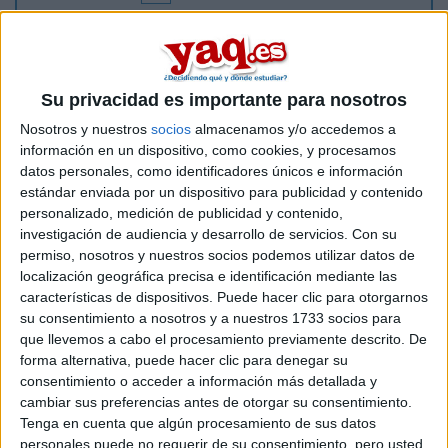
Buenos días, tengo el puesto 62 en la lista de espera de
enfermería ( Málaga) La nota de corte según este portal es
de 10 y pico , yo tengo la nota del curso de acceso a la
universidad para mayores de 25 años, pero por humanidades
Su privacidad es importante para nosotros
,no por ciencias de la salud y es de solo 6.45. Supongo que
no voy a conseguir plaza. ¿como puedo mejorar esta nota?
Nosotros y nuestros
socios
almacenamos y/o accedemos a
puedo prepararme al examen de esta universidad para los
información en un dispositivo, como cookies, y procesamos
que no han hecho la selectividad , ni pueden acceder a la
datos personales, como identificadores únicos e información
universidad? Muchas gracias.
estándar enviada por un dispositivo para publicidad y contenido
personalizado, medición de publicidad y contenido,
Inicio
investigación de audiencia y desarrollo de servicios.
Con su
permiso, nosotros y nuestros socios podemos utilizar datos de
localización geográfica precisa e identificación mediante las
Etiquetas:
La universidad - un mundo
características de dispositivos. Puede hacer clic para otorgarnos
su consentimiento a nosotros y a nuestros 1733 socios para
que llevemos a cabo el procesamiento previamente descrito. De
forma alternativa, puede hacer clic para denegar su
consentimiento o acceder a información más detallada y
cambiar sus preferencias antes de otorgar su consentimiento.
Tenga en cuenta que algún procesamiento de sus datos
personales puede no requerir de su consentimiento, pero usted