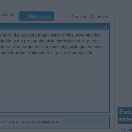
mentarios
2 envíos / 0 nuevos
Último envío
#1
se abre el plazo para matricularse en las universidades
e Madrid, y me preguntaba si la matriculacion se puede
ente online porque esas fechas es posible que me vaya
podria ir presencialmente a la universidad(voy a la
Est
este
Ingeniería en Tecnologías Industriales
Estud