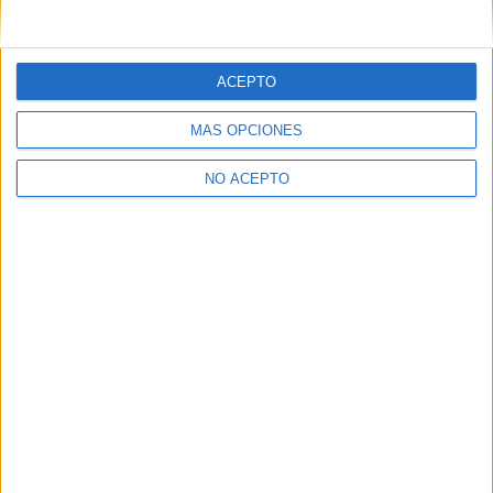
ACEPTO
MÁS OPCIONES
NO ACEPTO
Quiénes somos
|
Contactar
|
Anúnciate
Aviso legal
|
Politica de privacidad
|
Condiciones generales
|
Política
de cookies
© 2003-2026
Compás Mediterráneo S.L.
- Diego de León 47 - 28006
Madrid [ESPAÑA] - Tel. +34 91 593 2767