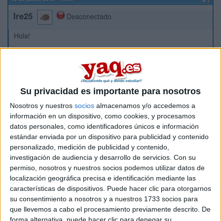
Ire25
Desconectado
Hola!
Acabo de terminar el Bachiller y el año que viene me gustaría
estudiar Traducción e Interpretación, el problema es el lugar.
He pensado en estudiarlo en Alicante, pero también me gusta
Granada y otras carreras como la que une Lenguas
Modernas y Traducción en Alcalá. Mi pregunta es: en caso de
Su privacidad es importante para nosotros
que me aceptasen en más de una universidad (teniendo en
Nosotros y nuestros
socios
almacenamos y/o accedemos a
cuenta que el listado de admitidos en Granada sale el 14 de
información en un dispositivo, como cookies, y procesamos
julio y el de Alicante el 17, plazo en el que acaba la matrícula
datos personales, como identificadores únicos e información
en la primera) ¿qué debería hacer si prefiero ir a Alicante?
estándar enviada por un dispositivo para publicidad y contenido
Arriesgo mucho si espero a que aparezcan las notas de allí o
personalizado, medición de publicidad y contenido,
rechazo Granada, por lo que tendría que echar la matrícula
investigación de audiencia y desarrollo de servicios.
Con su
por si no me aceptan en otro sitio. ¿Pero hay alguna forma de
sólo realizar una reserva de la plaza hasta saber si me han
permiso, nosotros y nuestros socios podemos utilizar datos de
cogido en el resto o tengo que echar la matrícula sí o sí? y en
localización geográfica precisa e identificación mediante las
este caso de que hubiese reserva ¿me costaría lo mismo que
características de dispositivos. Puede hacer clic para otorgarnos
la matrícula o sólo sería un pago menor para mantener mi
su consentimiento a nosotros y a nuestros 1733 socios para
plaza para cuando quiera aceptarla si no tengo más
que llevemos a cabo el procesamiento previamente descrito. De
remedio?
forma alternativa, puede hacer clic para denegar su