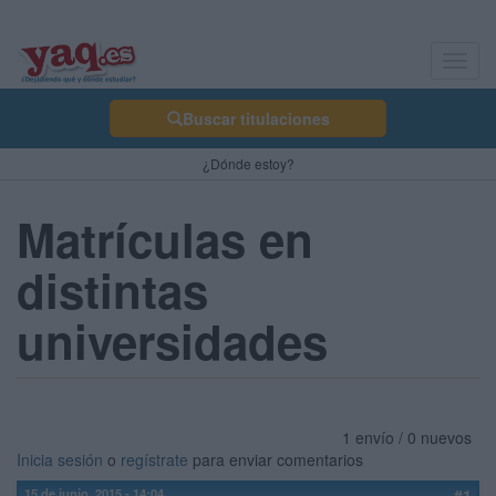
Toggl
navig
Buscar titulaciones
¿Dónde estoy?
Matrículas en
distintas
universidades
1 envío / 0 nuevos
Inicia sesión
o
regístrate
para enviar comentarios
15 de junio, 2015 - 14:04
#1