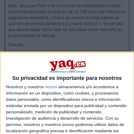
Hola, Soy juan Fran y he terminado ya selectividad y hecho
las preinscripciones mi nota es de 12.105 pero con Ctm como
asignatura especifica, y fuera de murcia mi nota bajaria ya
que ctm en murcia pondera 0.2 y fuera como 0.1. es por ello
que queria saber como veis mi nota para entrar este año en
la universidad de Murcia.
Gracias.
Inicio
Etiquetas:
La universidad - un mundo
Medicina
Su privacidad es importante para nosotros
Nosotros y nuestros
socios
almacenamos y/o accedemos a
información en un dispositivo, como cookies, y procesamos
datos personales, como identificadores únicos e información
estándar enviada por un dispositivo para publicidad y contenido
personalizado, medición de publicidad y contenido,
investigación de audiencia y desarrollo de servicios.
Con su
permiso, nosotros y nuestros socios podemos utilizar datos de
localización geográfica precisa e identificación mediante las