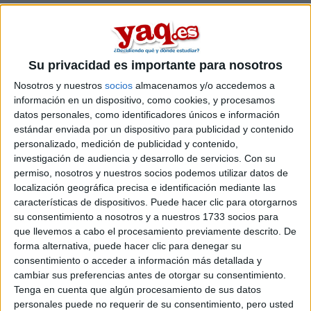
Inicia sesión
o
regístrate
para enviar comentarios
8 de junio, 2024 - 23:53
#1
Mari L. G
Desconectado
Su privacidad es importante para nosotros
Nosotros y nuestros
socios
almacenamos y/o accedemos a
información en un dispositivo, como cookies, y procesamos
Soy una persona con experiencia y podemos tratar de
datos personales, como identificadores únicos e información
tenerlo en dos semanas. Escríbeme.
estándar enviada por un dispositivo para publicidad y contenido
personalizado, medición de publicidad y contenido,
Inicio
investigación de audiencia y desarrollo de servicios.
Con su
permiso, nosotros y nuestros socios podemos utilizar datos de
Etiquetas:
La universidad - un mundo
localización geográfica precisa e identificación mediante las
características de dispositivos. Puede hacer clic para otorgarnos
su consentimiento a nosotros y a nuestros 1733 socios para
que llevemos a cabo el procesamiento previamente descrito. De
forma alternativa, puede hacer clic para denegar su
consentimiento o acceder a información más detallada y
cambiar sus preferencias antes de otorgar su consentimiento.
Tenga en cuenta que algún procesamiento de sus datos
personales puede no requerir de su consentimiento, pero usted