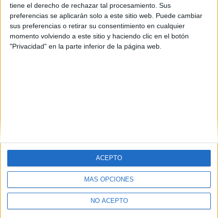
tiene el derecho de rechazar tal procesamiento. Sus
preferencias se aplicarán solo a este sitio web. Puede cambiar
sus preferencias o retirar su consentimiento en cualquier
momento volviendo a este sitio y haciendo clic en el botón
"Privacidad" en la parte inferior de la página web.
ACEPTO
MÁS OPCIONES
Quiénes somos
|
Contactar
|
Anúnciate
Aviso legal
|
Politica de privacidad
|
Condiciones generales
|
Política
NO ACEPTO
de cookies
© 2003-2026
Compás Mediterráneo S.L.
- Diego de León 47 - 28006