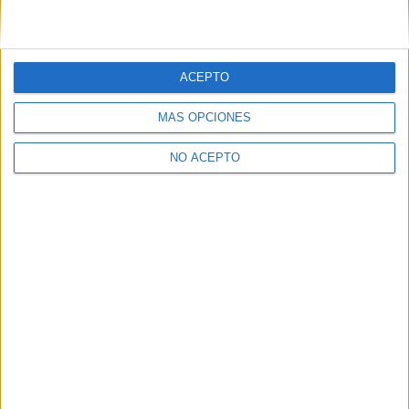
Estudiar Comunicación Audiovisual
ACEPTO
MÁS OPCIONES
NO ACEPTO
Quiénes somos
|
Contactar
|
Anúnciate
Aviso legal
|
Politica de privacidad
|
Condiciones generales
|
Política
de cookies
© 2003-2026
Compás Mediterráneo S.L.
- Diego de León 47 - 28006
Madrid [ESPAÑA] - Tel. +34 91 593 2767