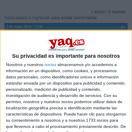
1 envío / 0 nuevos
Inicia sesión
o
regístrate
para enviar comentarios
2 de mayo, 2016 - 11:39
#1
estudianteindecisa
Desconectado
Hola Chicos,
Su privacidad es importante para nosotros
el año que viene seguramente me matricule en comunicacion
audiovisual en la UMU (Universidad de Murcia), he buscado
Nosotros y nuestros
socios
almacenamos y/o accedemos a
en muchos foros y no encuentro nada sobre como es la
información en un dispositivo, como cookies, y procesamos
carrera en Murcia, como se imparte, etc. Entonces, si alguien
datos personales, como identificadores únicos e información
lo esta estudiando aqui por favor que me ayude y me cuente
estándar enviada por un dispositivo para publicidad y contenido
que tal es la carrera en general, si hay buenos profesores, si
personalizado, medición de publicidad y contenido,
las practicas estan bien y hay bastante practica, si es
investigación de audiencia y desarrollo de servicios.
Con su
entretenida, si es como la pintan, si esta aprendiendo y
permiso, nosotros y nuestros socios podemos utilizar datos de
cualquier dato de interes. Es urgente por favor no quiero
localización geográfica precisa e identificación mediante las
entrar en una carrera a ciegas!!
características de dispositivos. Puede hacer clic para otorgarnos
Gracias :)
su consentimiento a nosotros y a nuestros 1733 socios para
que llevemos a cabo el procesamiento previamente descrito. De
Inicio