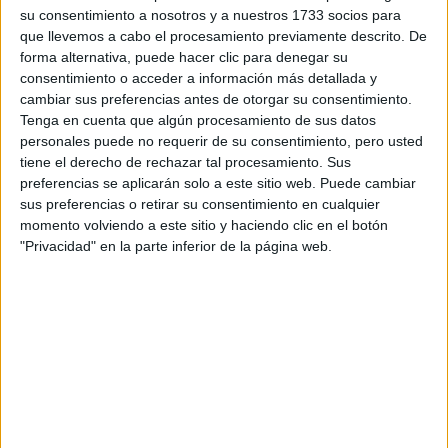
su consentimiento a nosotros y a nuestros 1733 socios para
que llevemos a cabo el procesamiento previamente descrito. De
forma alternativa, puede hacer clic para denegar su
consentimiento o acceder a información más detallada y
cambiar sus preferencias antes de otorgar su consentimiento.
Tenga en cuenta que algún procesamiento de sus datos
personales puede no requerir de su consentimiento, pero usted
tiene el derecho de rechazar tal procesamiento. Sus
preferencias se aplicarán solo a este sitio web. Puede cambiar
sus preferencias o retirar su consentimiento en cualquier
Comentarios
momento volviendo a este sitio y haciendo clic en el botón
"Privacidad" en la parte inferior de la página web.
26 de junio, 2015 - 16:00
#2
teregal
Desconectado
La Politécnica tiene mucho prestigio, tanto a nivel laboral
como a nivel teórico. Si que suelen decir que tiene mas
dificultad que otras universidades, pero eso ya es como tu te
veas. Tengo varios amigos estudiando teleco en la
politécnica, y bueno, están super liados por la dificultad que
supone la carrera, pero muy contentos. Que tengas suerte.