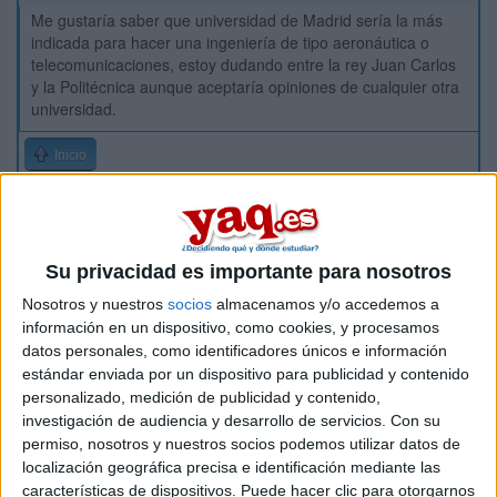
Me gustaría saber que universidad de Madrid sería la más
indicada para hacer una ingeniería de tipo aeronáutica o
telecomunicaciones, estoy dudando entre la rey Juan Carlos
y la Politécnica aunque aceptaría opiniones de cualquier otra
universidad.
Inicio
Etiquetas:
La universidad - un mundo
Su privacidad es importante para nosotros
Nosotros y nuestros
socios
almacenamos y/o accedemos a
información en un dispositivo, como cookies, y procesamos
datos personales, como identificadores únicos e información
estándar enviada por un dispositivo para publicidad y contenido
personalizado, medición de publicidad y contenido,
investigación de audiencia y desarrollo de servicios.
Con su
permiso, nosotros y nuestros socios podemos utilizar datos de
localización geográfica precisa e identificación mediante las
características de dispositivos. Puede hacer clic para otorgarnos