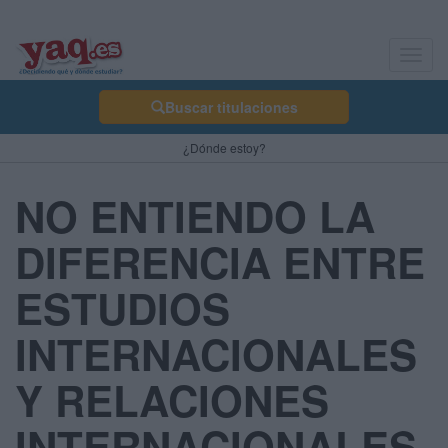
Toggl
navig
Buscar titulaciones
¿Dónde estoy?
NO ENTIENDO LA
DIFERENCIA ENTRE
ESTUDIOS
INTERNACIONALES
Y RELACIONES
INTERNACIONALES