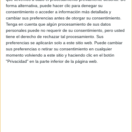
forma alternativa, puede hacer clic para denegar su
consentimiento o acceder a información más detallada y
cambiar sus preferencias antes de otorgar su consentimiento.
Tenga en cuenta que algún procesamiento de sus datos
Comentarios
personales puede no requerir de su consentimiento, pero usted
tiene el derecho de rechazar tal procesamiento. Sus
18 de mayo, 2020 - 13:32
#2
preferencias se aplicarán solo a este sitio web. Puede cambiar
elayyy_18
sus preferencias o retirar su consentimiento en cualquier
Desconectado
momento volviendo a este sitio y haciendo clic en el botón
SI ALGUIEN PUEDE RESPONDERME CUANTO ANTES (EN
"Privacidad" en la parte inferior de la página web.
UN MES HAGO LA EBAU), MEJOR, MUCHAS GRACIAS
Inicio
Inicia sesión
o
regístrate
para enviar comentarios
3 de junio, 2020 - 19:26
#3
JRez
Desconectado
Hola, Ela:
No curso personalmente la carrera, pero una youtuber de mi