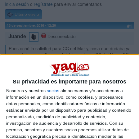
Inicia sesión
o
regístrate
para enviar comentarios
Último envío
13 de septiembre, 2016 - 12:26
#1
Juande
Desconectado
Pues eché la solicitud para CC del Mar y, cosa que dudaba ya
que estaba en un 5, para el doble grado de CC del Mar + CC
Ambientales, que estaba en otro 5, se ve que este año ha
estado mas solicitada y no he entrado en la cuarta
adjudicación, quedándome en los puestos 60 y 46
respectivamente, tengo aún posibilidades de entrar a la
Su privacidad es importante para nosotros
carrera? Muchas gracias
Nosotros y nuestros
socios
almacenamos y/o accedemos a
información en un dispositivo, como cookies, y procesamos
Inicio
datos personales, como identificadores únicos e información
estándar enviada por un dispositivo para publicidad y contenido
Etiquetas:
La universidad - un mundo
personalizado, medición de publicidad y contenido,
investigación de audiencia y desarrollo de servicios.
Con su
permiso, nosotros y nuestros socios podemos utilizar datos de
localización geográfica precisa e identificación mediante las