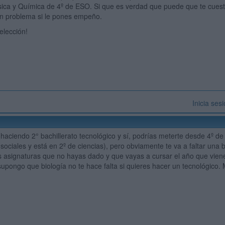
sica y Química de 4º de ESO. Si que es verdad que puede que te cuest
in problema si le pones empeño.
elección!
Inicia ses
 haciendo 2° bachillerato tecnológico y sí, podrías meterte desde 4º d
 sociales y está en 2º de ciencias), pero obviamente te va a faltar una
s asignaturas que no hayas dado y que vayas a cursar el año que viene,
upongo que biología no te hace falta si quieres hacer un tecnológico.