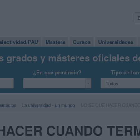
electividad/PAU
Masters
Cursos
Universidades
s grados y másteres oficiales 
¿En qué provincia?
Tipo de for
 estudios
La universidad - un mundo
NO SE QUE HACER CUANDO
 HACER CUANDO TERM