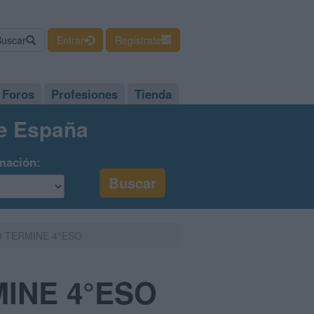
Buscar
Entrar
Regístrate
Foros
Profesiones
Tienda
de España
mación:
 TERMINE 4°ESO
INE 4°ESO