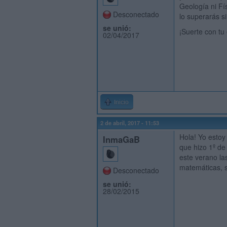
Geología ni Fí
Desconectado
lo superarás s
se unió:
¡Suerte con tu 
02/04/2017
Inicio
2 de abril, 2017 - 11:53
Hola! Yo estoy
InmaGaB
que hizo 1º de
este verano la
matemáticas, s
Desconectado
se unió:
28/02/2015