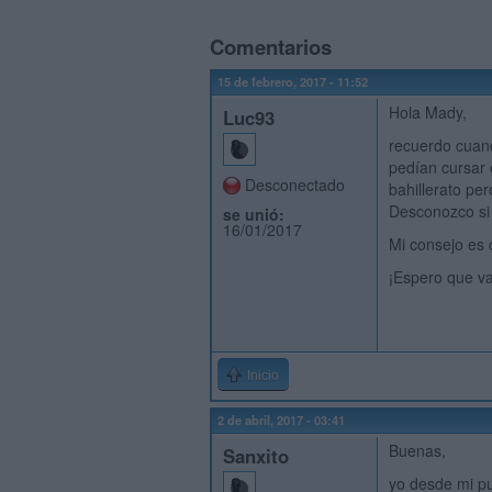
Comentarios
15 de febrero, 2017 - 11:52
Hola Mady,
Luc93
recuerdo cuand
pedían cursar 
Desconectado
bahillerato pe
Desconozco si 
se unió:
16/01/2017
Mi consejo es q
¡Espero que va
Inicio
2 de abril, 2017 - 03:41
Buenas,
Sanxito
yo desde mi pu