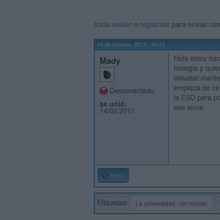
Inicia sesión
o
regístrate
para enviar co
14 de febrero, 2017 - 15:13
Hola estoy hac
Mady
biologia y qui
estudiar mante
empieza de cer
Desconectado
la ESO para p
se unió:
ese tema.
14/02/2017
Inicio
Etiquetas:
La universidad - un mundo