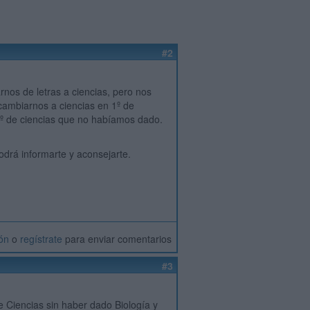
#2
nos de letras a ciencias, pero nos
 cambiarnos a ciencias en 1º de
4º de ciencias que no habíamos dado.
podrá informarte y aconsejarte.
ión
o
regístrate
para enviar comentarios
#3
e Ciencias sin haber dado Biología y