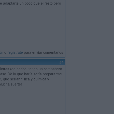
e adaptarte un poco que el resto pero
ión
o
regístrate
para enviar comentarios
#4
e letras (de hecho, tengo un compañero
 base. Yo lo que haría sería prepararme
 que serían física y química y
 Mucha suerte!