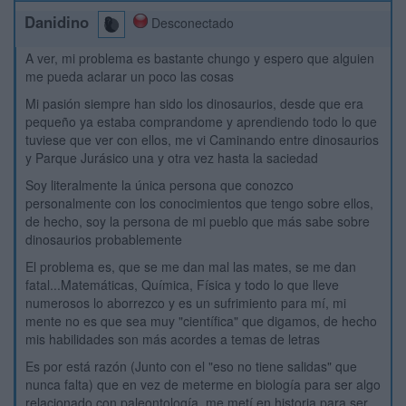
Danidino
Desconectado
A ver, mi problema es bastante chungo y espero que alguien
me pueda aclarar un poco las cosas
Mi pasión siempre han sido los dinosaurios, desde que era
pequeño ya estaba comprandome y aprendiendo todo lo que
tuviese que ver con ellos, me vi Caminando entre dinosaurios
y Parque Jurásico una y otra vez hasta la saciedad
Soy literalmente la única persona que conozco
personalmente con los conocimientos que tengo sobre ellos,
de hecho, soy la persona de mi pueblo que más sabe sobre
dinosaurios probablemente
El problema es, que se me dan mal las mates, se me dan
fatal...Matemáticas, Química, Física y todo lo que lleve
numerosos lo aborrezco y es un sufrimiento para mí, mi
mente no es que sea muy "científica" que digamos, de hecho
mis habilidades son más acordes a temas de letras
Es por está razón (Junto con el "eso no tiene salidas" que
nunca falta) que en vez de meterme en biología para ser algo
relacionado con paleontología, me metí en historia para ser