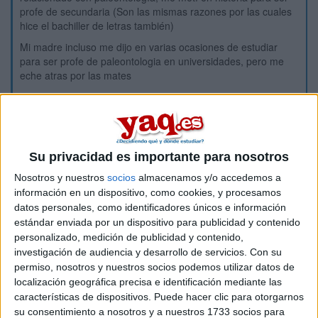
profe de secundaria (Son las mismas razones por las cuales
hice el bachiller de letras también)
Mi madre incluso me dijo en varias ocasiones de estudiar
para ser profe de paleontologia en universidades, pero me
eche atras por las mates
Actualmente en primero de carrera, cada vez que doy
prehistoria (Solo damos homínidos) o se menciona muy por
encima cosas como "jurásico" u "ordovícico" en geografía
(Por alguna razón los primeros temas son
como geología) por encima no puedo evitar sentirme triste,
Su privacidad es importante para nosotros
triste porque por miedo no hice lo que me molaba, estaba
Nosotros y nuestros
socios
almacenamos y/o accedemos a
triste al pensar que no podría usar jamás mis conocimientos
información en un dispositivo, como cookies, y procesamos
para algo útil....
datos personales, como identificadores únicos e información
No sé que hacer, no sé si es que me siento obligado
estándar enviada por un dispositivo para publicidad y contenido
moralmente a hacerlo solo porque me gusta y es lo que te
personalizado, medición de publicidad y contenido,
dicen "Haz lo que te gusta, no te tiene que importar el dinero"
investigación de audiencia y desarrollo de servicios.
Con su
o si en verdad ese vacío es por ver como poco a poco es
permiso, nosotros y nuestros socios podemos utilizar datos de
cada vez menos posible que me dedique a algo relacionado
localización geográfica precisa e identificación mediante las
con dinosaurios
características de dispositivos. Puede hacer clic para otorgarnos
¿Qué debo hacer?
su consentimiento a nosotros y a nuestros 1733 socios para