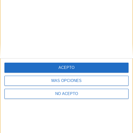
Comentarios
25 de junio, 2014 - 07:46
#2
scottjames
Desconectado
Patrii22 tienes las mismas opciones de entrar en Derecho
tanto si la pones como primera como si la pones como
segunda. En otras palabras, nadie va a entrar antes a
Derecho si tiene una nota de acceso inferior a la tuya. Yo
creo que es mejor que pongas Periodismo primero por si
ACEPTO
sona la flauta (la nota siempre puede bajar) y sino entras
tranquilamente a Derecho.
MÁS OPCIONES
NO ACEPTO
Inicio
Inicia sesión
o
regístrate
para enviar comentarios