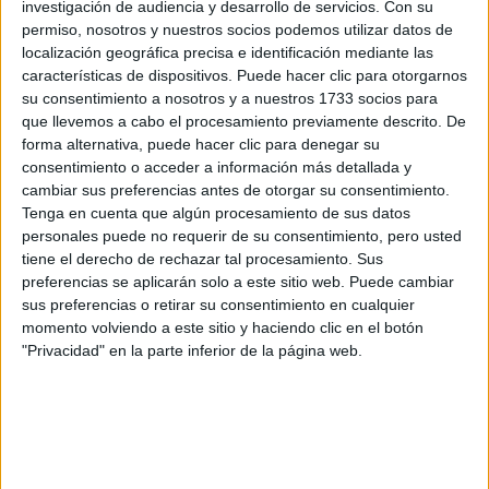
investigación de audiencia y desarrollo de servicios.
Con su
Después de eso, he hecho un postgrado de Marketing Digital
permiso, nosotros y nuestros socios podemos utilizar datos de
y otro de Fundraising para ONG.
localización geográfica precisa e identificación mediante las
características de dispositivos. Puede hacer clic para otorgarnos
Como veis, mis conocimientos sobre biología, matemáticas y
su consentimiento a nosotros y a nuestros 1733 socios para
ciencias de la salud son más bien pocos. Por eso mismo,
que llevemos a cabo el procesamiento previamente descrito. De
quería preguntaros si un grado como Ciencias Ambientales
forma alternativa, puede hacer clic para denegar su
es para mí. Y eso, contando con si de primeras tengo
consentimiento o acceder a información más detallada y
posibilidades de acceder al mismo. Quizás por perfil ya no me
cambiar sus preferencias antes de otorgar su consentimiento.
cogen. Pero si me cogieran, ¿podría superarlo? ¿Sería muy
Tenga en cuenta que algún procesamiento de sus datos
difícil?
personales puede no requerir de su consentimiento, pero usted
tiene el derecho de rechazar tal procesamiento. Sus
Tengo 30 años y trabajo a jornada completa, en horario de
preferencias se aplicarán solo a este sitio web. Puede cambiar
oficina. ¿Debería matricularme solo de pocas asignaturas?
sus preferencias o retirar su consentimiento en cualquier
momento volviendo a este sitio y haciendo clic en el botón
Si creéis que no, si sabéis de alguna otra formación que se
"Privacidad" en la parte inferior de la página web.
adecúe más...
Muchas gracias
Inicio