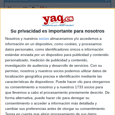
Alumno22
Desconectado
Buenas!
Su privacidad es importante para nosotros
Si alguno de ustedes ha estudiado enfermería en la ULPGC
Nosotros y nuestros
socios
almacenamos y/o accedemos a
en el campus de Gran Canaria, ¿que opinan sobre esa
carrera y sobre la univesidad? vale la pena estudiar allí?
información en un dispositivo, como cookies, y procesamos
datos personales, como identificadores únicos e información
estándar enviada por un dispositivo para publicidad y contenido
Inicio
personalizado, medición de publicidad y contenido,
investigación de audiencia y desarrollo de servicios.
Con su
Etiquetas:
La universidad - un mundo
Enfermería
permiso, nosotros y nuestros socios podemos utilizar datos de
localización geográfica precisa e identificación mediante las
características de dispositivos. Puede hacer clic para otorgarnos
su consentimiento a nosotros y a nuestros 1733 socios para
que llevemos a cabo el procesamiento previamente descrito. De
forma alternativa, puede hacer clic para denegar su
consentimiento o acceder a información más detallada y
cambiar sus preferencias antes de otorgar su consentimiento.
Tenga en cuenta que algún procesamiento de sus datos