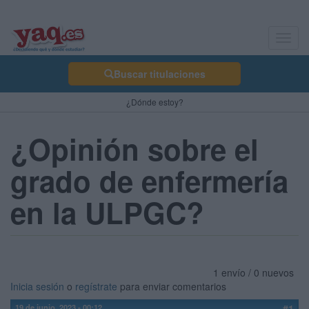
Toggl
navig
Buscar titulaciones
¿Dónde estoy?
¿Opinión sobre el
grado de enfermería
en la ULPGC?
1 envío / 0 nuevos
Inicia sesión
o
regístrate
para enviar comentarios
19 de junio, 2023 - 00:12
#1