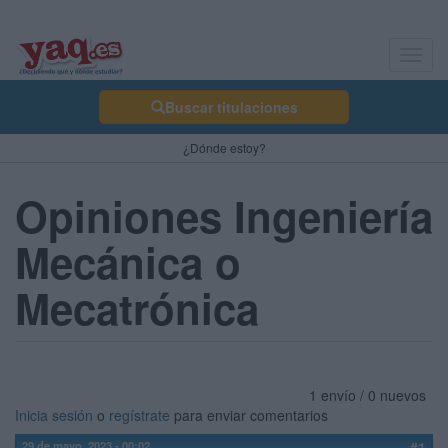
Toggl
navig
Buscar titulaciones
¿Dónde estoy?
Opiniones Ingeniería
Mecánica o
Mecatrónica
1 envío / 0 nuevos
Inicia sesión
o
regístrate
para enviar comentarios
29 de mayo, 2023 - 00:02
#1