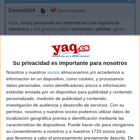
Emma2004
Desconectado
Hola, e
stoy pensando en meterme en una ingeniería
mecánica
y me gustaría saber
opiniones, salidas
, gente
que lo haya estudiado o esté viviendo de ello ahora mismo...
Sobretodo me gustaría trabajar en algo que sea más manual
y más práctico de construir y diseñar máquinas, me interesa
el departamente de I + D. No me gustaría
solo
estar
haciendo matemáticas por eso me gustaría saber si parte de
Su privacidad es importante para nosotros
la carrera es más práctica o hay salidas y trabajos más
prácticos... Opiniones. También me interesa la
Ingeniería
Nosotros y nuestros
socios
almacenamos y/o accedemos a
Mecatrónica
. Alguien que la esté estudiando o trabajando de
información en un dispositivo, como cookies, y procesamos
ellos me vendría muy bien! Gracias
datos personales, como identificadores únicos e información
estándar enviada por un dispositivo para publicidad y contenido
Además vengo de haber estado un año estudiando
personalizado, medición de publicidad y contenido,
Comunicación Audivisual, me he dado cuenta de q no es lo
investigación de audiencia y desarrollo de servicios.
Con su
mío y me gustaría estudiar una ingeniería que siempre ha
permiso, nosotros y nuestros socios podemos utilizar datos de
sido algo que he querido hacer. Tendría que prepararme la
localización geográfica precisa e identificación mediante las
selectividad de ciencias de nuevo porque hice letras, por lo
características de dispositivos. Puede hacer clic para otorgarnos
que sería un gran esfuerzo y quiero estar segura de que
su consentimiento a nosotros y a nuestros 1733 socios para
podré trabajar de algo que me gusta. Gracias a cualquiera q
responda :)
que llevemos a cabo el procesamiento previamente descrito. De