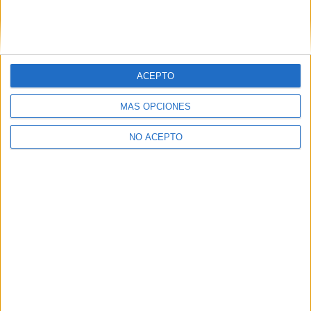
Estudios nombrados en este post
Estudiar Ingeniería Mecánica
ACEPTO
MÁS OPCIONES
NO ACEPTO
Quiénes somos
|
Contactar
|
Anúnciate
Aviso legal
|
Politica de privacidad
|
Condiciones generales
|
Política
de cookies
© 2003-2026
Compás Mediterráneo S.L.
- Diego de León 47 - 28006
Madrid [ESPAÑA] - Tel. +34 91 593 2767